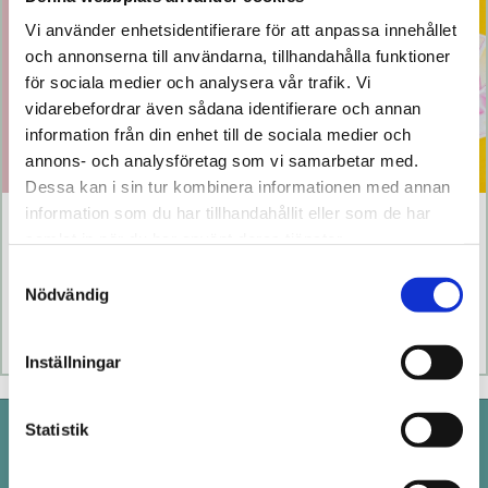
Vi använder enhetsidentifierare för att anpassa innehållet
och annonserna till användarna, tillhandahålla funktioner
för sociala medier och analysera vår trafik. Vi
vidarebefordrar även sådana identifierare och annan
information från din enhet till de sociala medier och
annons- och analysföretag som vi samarbetar med.
Dessa kan i sin tur kombinera informationen med annan
information som du har tillhandahållit eller som de har
Klitty
The Lem
samlat in när du har använt deras tjänster.
Samtyckesval
769 kr
1 099 kr
Nödvändig
Läs mer
Köp
Läs mer
Köp
Inställningar
Statistik
Pistill i Stockholm
Drottninggatan 100 i Stockholm