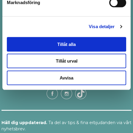
Telefon: 08-411 66 66
Marknadsföring
order@pistill.se
Visa detaljer
Tillåt alla
Ordinarie öppetider
Måndag - Fredag 10.00-19.00
Tillåt urval
Lördag 10.30 - 18.30
Söndag 12.00 - 16.00
Avvisa
Följ oss
Håll dig uppdaterad.
Ta del av tips & fina erbjudanden via vårt
nyhetsbrev.