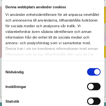
Årets bästsäljare
Denna webbplats använder cookies
Vi använder enhetsidentifierare för att anpassa innehållet
och annonserna till användarna, tillhandahålla funktioner
för sociala medier och analysera vår trafik. Vi
vidarebefordrar även sådana identifierare och annan
information från din enhet till de sociala medier och
annons- och analysföretag som vi samarbetar med.
Dessa kan i sin tur kombinera informationen med annan
information som du har tillhandahållit eller som de har
samlat in när du har använt deras tjänster.
Klitty
The Lem
Samtyckesval
Nödvändig
769 kr
1 099 kr
Inställningar
Läs mer
Köp
Läs mer
Köp
Statistik