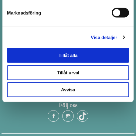
Pistill i Stockholm
Marknadsföring
Drottninggatan 100 i Stockholm
Telefon: 08-411 66 66
order@pistill.se
Visa detaljer
Tillåt alla
Ordinarie öppetider
Tillåt urval
Måndag - Fredag 10.00-19.00
Lördag 10.30 - 18.30
Avvisa
Söndag 12.00 - 16.00
Följ oss