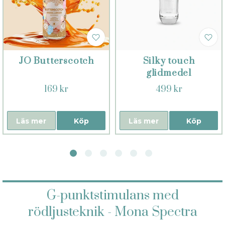
JO Butterscotch
Silky touch
glidmedel
169 kr
499 kr
Läs mer
Köp
Läs mer
Köp
G-punktstimulans med
rödljusteknik - Mona Spectra