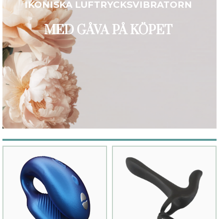
IKONISKA LUFTRYCKSVIBRATORN
MED GÅVA PÅ KÖPET