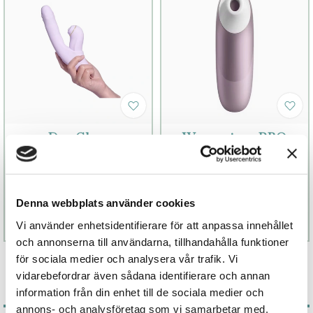
DuoGlow
Womanizer PRO
Lila
1 199 kr
799 kr
Finns fler alternativ
Denna webbplats använder cookies
Läs mer
Köp
Läs mer
Köp
Vi använder enhetsidentifierare för att anpassa innehållet
och annonserna till användarna, tillhandahålla funktioner
för sociala medier och analysera vår trafik. Vi
vidarebefordrar även sådana identifierare och annan
information från din enhet till de sociala medier och
annons- och analysföretag som vi samarbetar med.