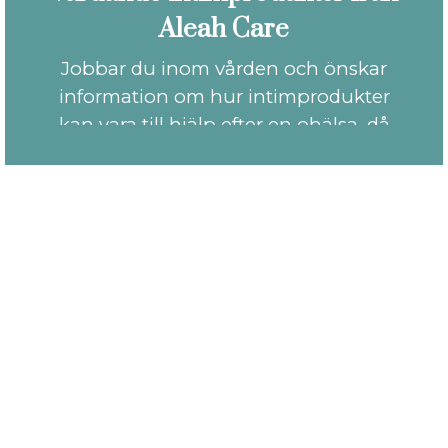
Aleah Care
Jobbar du inom vården och önskar
information om hur intimprodukter
kan vara till hjälp efter en ohälsa, då
finns vi här för dig. I samarbete med
Aleah Care erbjuder vi dig möjlighet
för en genomgång tillsammans med
en seniorrådgivare i butiken.
Kontakta oss så berättar vi mer!