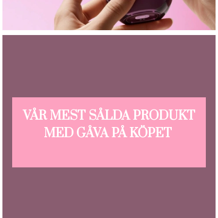
VÅR MEST SÅLDA PRODUKT
MED GÅVA PÅ KÖPET