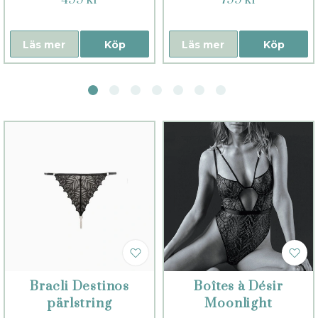
499 kr
799 kr
Läs mer
Köp
Läs mer
Köp
Bracli Destinos
Boîtes à Désir
pärlstring
Moonlight