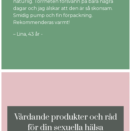
naturlig. Torrheten försvann på bara några
dagar och jag älskar att den är så skonsam.
Smidig pump och fin förpackning.
Rekommenderas varmt!
– Lina, 43 år -
Vårdande produkter och råd
för din sexuella hälsa