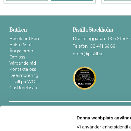
Butiken
Pistill i Stockholm
Besök butiken
Drottninggatan 100 i Stock
Boka Pistill
Telefon: 08-411 66 66
Ångra order
order@pistill.se
Om oss
Vårdande råd
Kontakta oss
Dearmorering
Pistill på WOLT
Gästföreläsare
Trygghet
Betalsätt
Denna webbplats använde
Vi använder enhetsidentifi