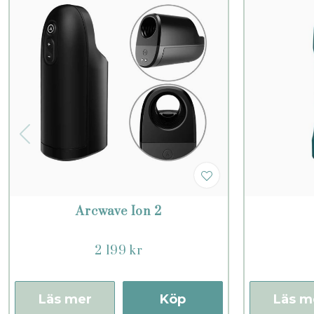
Arcwave Ion 2
2 199 kr
Läs mer
Köp
Läs m