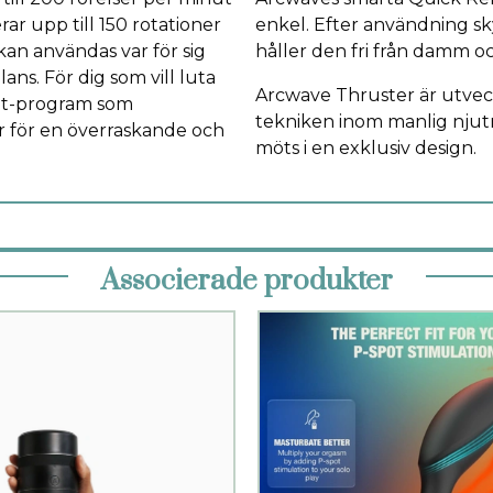
ar upp till 150 rotationer
enkel. Efter användning sk
kan användas var för sig
håller den fri från damm o
ns. För dig som vill luta
Arcwave Thruster är utveck
lot-program som
tekniken inom manlig njutni
r för en överraskande och
möts i en exklusiv design.
Associerade produkter