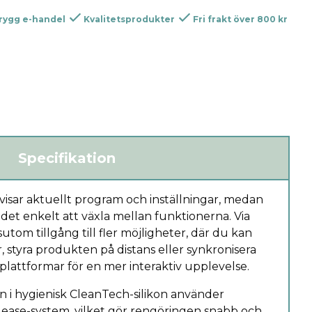
rygg e-handel
Kvalitetsprodukter
Fri frakt över 800 kr
Specifikation
visar aktuellt program och inställningar, medan
det enkelt att växla mellan funktionerna. Via
tom tillgång till fler möjligheter, där du kan
 styra produkten på distans eller synkronisera
lattformar för en mer interaktiv upplevelse.
 i hygienisk CleanTech-silikon använder
ease-system, vilket gör rengöringen snabb och