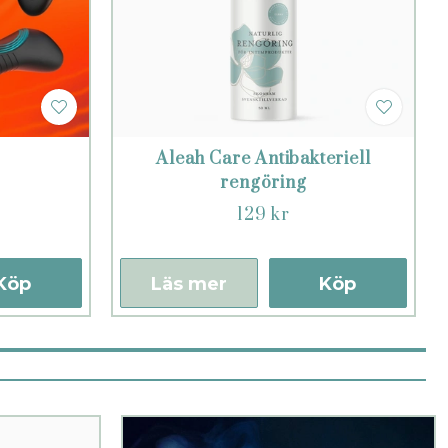
Aleah Care Antibakteriell
rengöring
129 kr
Köp
Läs mer
Köp