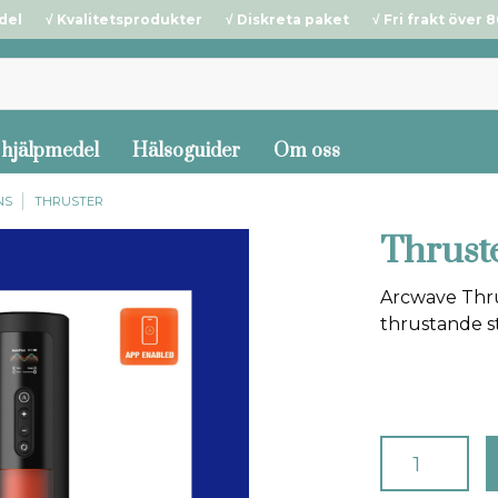
del √ Kvalitetsprodukter √ Diskreta paket √ Fri frakt över 80
 hjälpmedel
Hälsoguider
Om oss
NS
THRUSTER
Thrust
Arcwave Thr
thrustande s