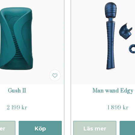
Gush II
Man wand Edgy 
2 199 kr
1 899 kr
er
Köp
Läs mer