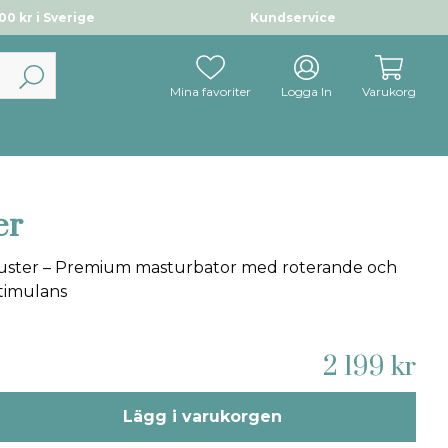
0 kr i Sverige
Kundservice
Mina favoriter
Logga In
Varukorg
er
uster – Premium masturbator med roterande och
timulans
2 199 kr
Lägg i varukorgen