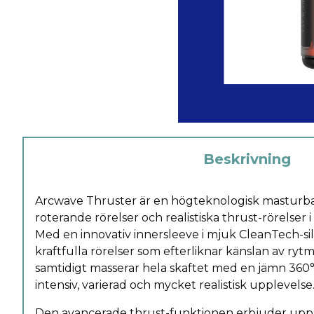
Beskrivning
Arcwave Thruster är en högteknologisk masturb
roterande rörelser och realistiska thrust-rörelser
Med en innovativ innersleeve i mjuk CleanTech-sil
kraftfulla rörelser som efterliknar känslan av ryt
samtidigt masserar hela skaftet med en jämn 360° 
intensiv, varierad och mycket realistisk upplevelse
Den avancerade thrust-funktionen erbjuder upp t