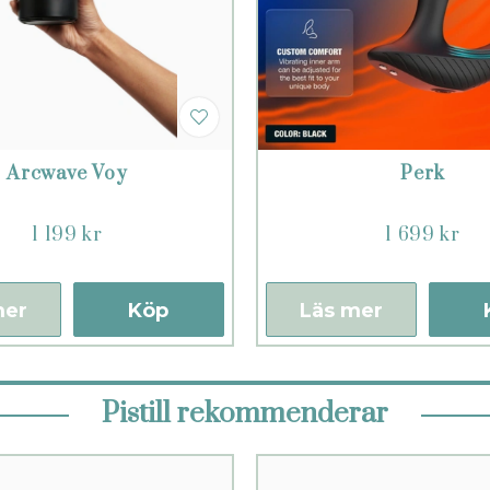
Arcwave Voy
Perk
1 199 kr
1 699 kr
mer
Köp
Läs mer
Pistill rekommenderar