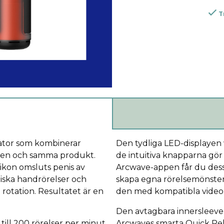
T
ator som kombinerar
Den tydliga LED-displayen 
 i en och samma produkt.
de intuitiva knapparna gör 
ikon omsluts penis av
Arcwave-appen får du dessu
miska handrörelser och
skapa egna rörelsemönster,
rotation. Resultatet är en
den med kompatibla videop
.
Den avtagbara innersleeven
ill 200 rörelser per minut
Arcwaves smarta Quick Rel