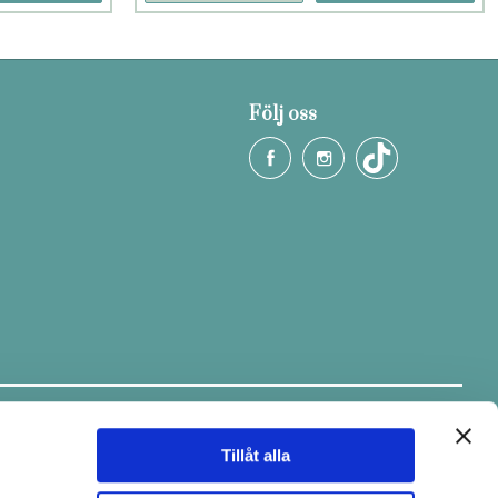
Följ oss
Håll dig uppdaterad.
Ta del av tips & fina erbjudanden via
vårt nyhetsbrev.
Tillåt alla
E-post