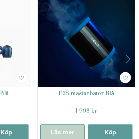
Blå
F2S masturbator Blå
1 998 kr
Köp
Läs mer
Köp