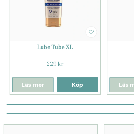
Lube Tube XL
229 kr
Läs mer
Köp
Läs 