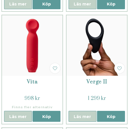
Läs mer
Köp
Läs mer
Köp
Vita
Verge II
998 kr
1 299 kr
Finns fler alternativ
Läs mer
Köp
Läs mer
Köp