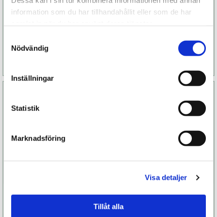
Dessa kan i sin tur kombinera informationen med annan
Doxy 3R
Vick Neo II
information som du har tillhandahållit eller som de har
samlat in när du har använt deras tjänster.
2 499 kr
1 099 kr
Samtyckesval
Nödvändig
Läs mer
Köp
Läs mer
Köp
Inställningar
Statistik
Marknadsföring
Visa detaljer
Vesta
Onyx
Tillåt alla