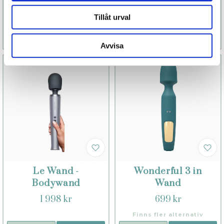
1 299 kr
1 499 kr
Tillåt urval
Läs mer
Köp
Läs mer
Köp
Avvisa
Le Wand -
Wonderful 3 in
Bodywand
Wand
1 998 kr
699 kr
Finns fler alternativ