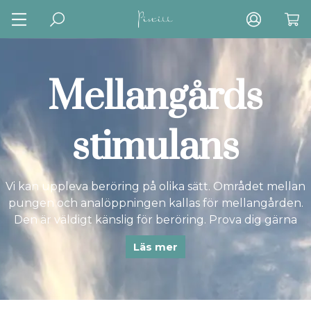
Mellangårds
stimulans
Vi kan uppleva beröring på olika sätt. Området mellan
pungen och analöppningen kallas för mellangården.
Den är väldigt känslig för beröring. Prova dig gärna
fram för att hitta det sätt som just du gillar.
Läs mer