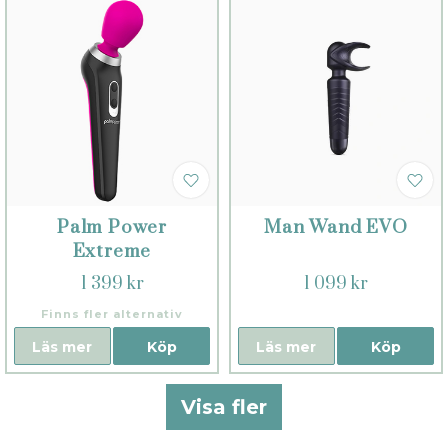
Palm Power
Man Wand EVO
Extreme
1 399 kr
1 099 kr
Finns fler alternativ
Läs mer
Köp
Läs mer
Köp
Visa fler