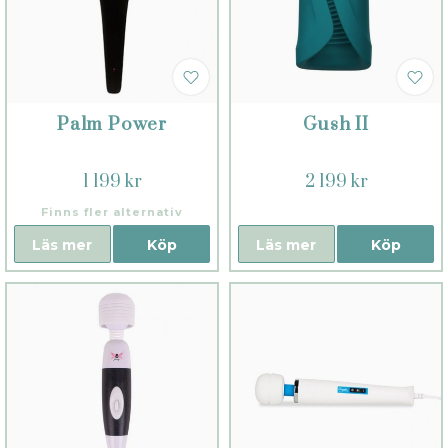
Palm Power
Gush II
1 199 kr
2 199 kr
Finns fler alternativ
Läs mer
Köp
Läs mer
Köp