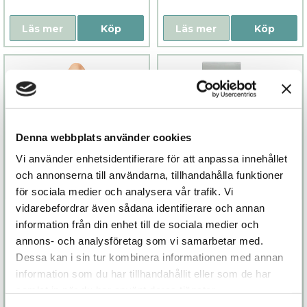
Läs mer
Köp
Läs mer
Köp
Denna webbplats använder cookies
Vi använder enhetsidentifierare för att anpassa innehållet
och annonserna till användarna, tillhandahålla funktioner
för sociala medier och analysera vår trafik. Vi
vidarebefordrar även sådana identifierare och annan
G Real
Niut Magic Wand
information från din enhet till de sociala medier och
annons- och analysföretag som vi samarbetar med.
1 299 kr
599 kr
Dessa kan i sin tur kombinera informationen med annan
information som du har tillhandahållit eller som de har
samlat in när du har använt deras tjänster.
Läs mer
Köp
Läs mer
Köp