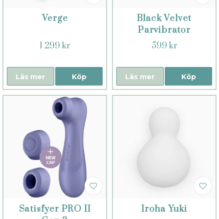
Verge
Black Velvet
Parvibrator
1 299 kr
599 kr
Läs mer
Köp
Läs mer
Köp
Satisfyer PRO II
Iroha Yuki