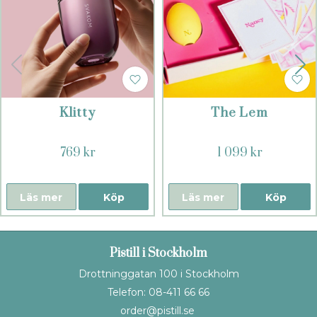
Klitty
The Lem
769 kr
1 099 kr
Läs mer
Köp
Läs mer
Köp
Pistill i Stockholm
Drottninggatan 100 i Stockholm
Telefon: 08-411 66 66
order@pistill.se