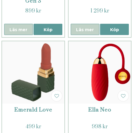
Gen 3
899 kr
1 299 kr
Läs mer
Köp
Läs mer
Köp
Emerald Love
Ella Neo
499 kr
998 kr