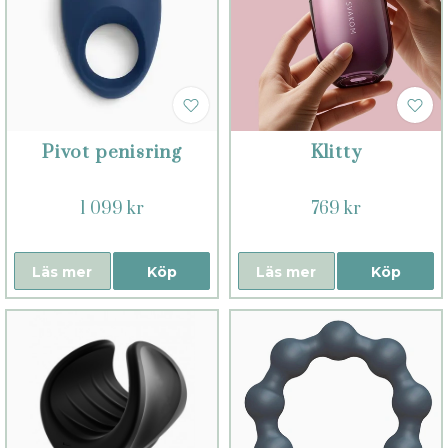
Pivot penisring
Klitty
1 099 kr
769 kr
Läs mer
Köp
Läs mer
Köp