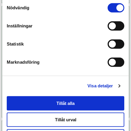
Samtyckesval
Nödvändig
Inställningar
Statistik
Marknadsföring
Bond
Iroha Kushi
Visa detaljer
1 599 kr
1 998 kr
Tillåt alla
Läs mer
Köp
Läs mer
Köp
Tillåt urval