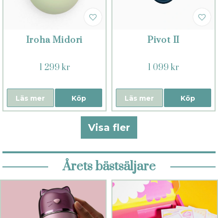
Iroha Midori
Pivot II
1 299 kr
1 099 kr
Läs mer
Köp
Läs mer
Köp
Visa fler
Årets bästsäljare