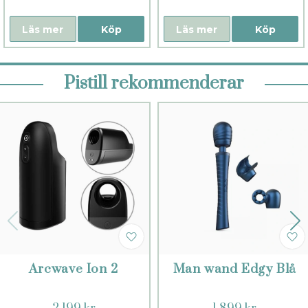
Läs mer
Köp
Läs mer
Köp
Pistill rekommenderar
Arcwave Ion 2
Man wand Edgy Blå