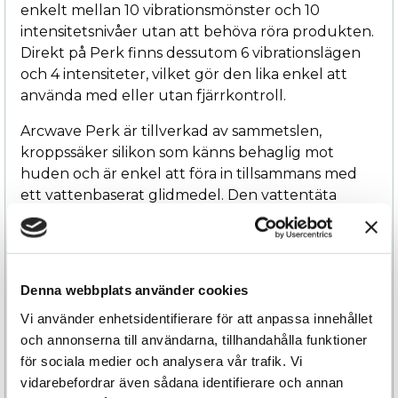
enkelt mellan 10 vibrationsmönster och 10
intensitetsnivåer utan att behöva röra produkten.
Direkt på Perk finns dessutom 6 vibrationslägen
och 4 intensiteter, vilket gör den lika enkel att
använda med eller utan fjärrkontroll.
Arcwave Perk är tillverkad av sammetslen,
kroppssäker silikon som känns behaglig mot
huden och är enkel att föra in tillsammans med
ett vattenbaserat glidmedel. Den vattentäta
konstruktionen gör att den kan användas både i
duschen och badet, medan det
uppladdningsbara batteriet ger lång
användningstid mellan laddningarna.
Denna webbplats använder cookies
Oavsett om du är nybörjare eller har erfarenhet
Vi använder enhetsidentifierare för att anpassa innehållet
av prostatastimulering erbjuder Arcwave Perk en
och annonserna till användarna, tillhandahålla funktioner
kombination av komfort, precision och kraft som
för sociala medier och analysera vår trafik. Vi
tar njutningen till en ny nivå.
vidarebefordrar även sådana identifierare och annan