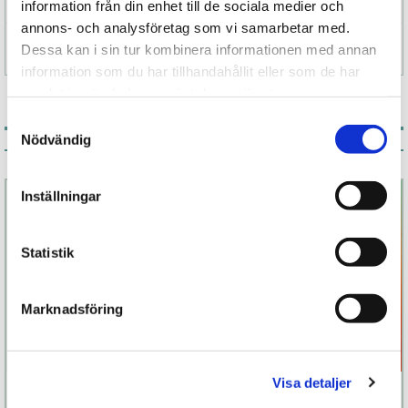
information från din enhet till de sociala medier och
annons- och analysföretag som vi samarbetar med.
Specifikation
Dessa kan i sin tur kombinera informationen med annan
information som du har tillhandahållit eller som de har
samlat in när du har använt deras tjänster.
Samtyckesval
Nödvändig
Associerade produkter
Inställningar
Statistik
Marknadsföring
Visa detaljer
Arcwave Voy
Orbit