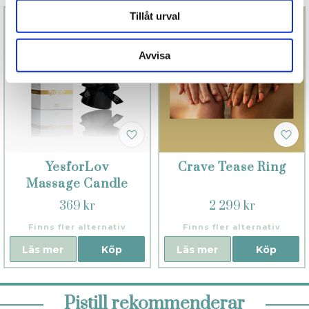
Tillåt urval
Avvisa
YesforLov
Crave Tease Ring
Massage Candle
369 kr
2 299 kr
Finns fler alternativ
Finns fler alternativ
Läs mer
Köp
Läs mer
Köp
Pistill rekommenderar