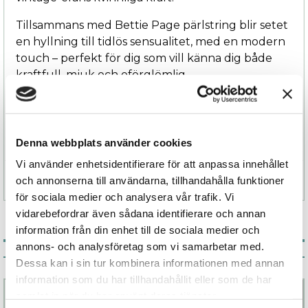
Tillsammans med Bettie Page pärlstring blir setet
en hyllning till tidlös sensualitet, med en modern
touch – perfekt för dig som vill känna dig både
kraftfull, mjuk och oförglömlig.
Denna webbplats använder cookies
Vi använder enhetsidentifierare för att anpassa innehållet
Specifikation
och annonserna till användarna, tillhandahålla funktioner
för sociala medier och analysera vår trafik. Vi
vidarebefordrar även sådana identifierare och annan
information från din enhet till de sociala medier och
annons- och analysföretag som vi samarbetar med.
Associerade produkter
Dessa kan i sin tur kombinera informationen med annan
information som du har tillhandahållit eller som de har
samlat in när du har använt deras tjänster.