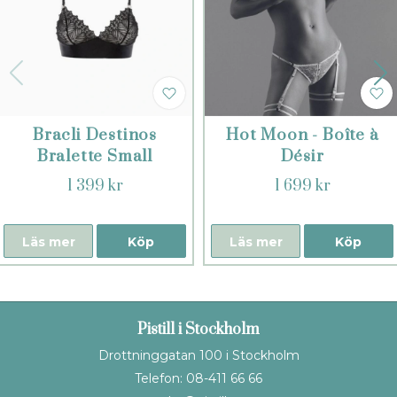
Bracli Destinos
Hot Moon - Boîte à
Bralette Small
Désir
1 399 kr
1 699 kr
Läs mer
Köp
Läs mer
Köp
Pistill i Stockholm
Drottninggatan 100 i Stockholm
Telefon: 08-411 66 66