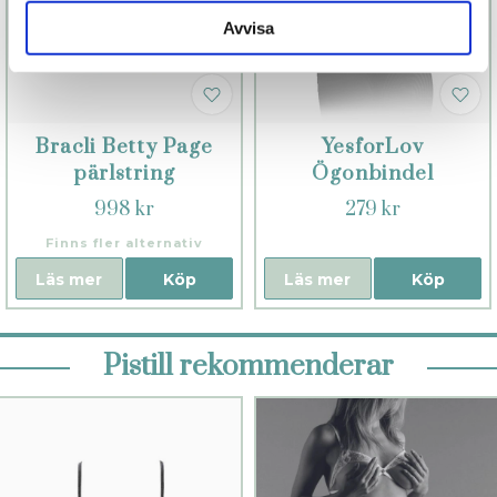
Avvisa
Bracli Betty Page
YesforLov
pärlstring
Ögonbindel
998 kr
279 kr
Finns fler alternativ
Läs mer
Köp
Läs mer
Köp
Pistill rekommenderar