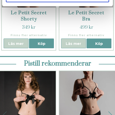
Le Petit Secret
Le Petit Secret
Shorty
Bra
349 kr
499 kr
Finns fler alternativ
Finns fler alternativ
Läs mer
Köp
Läs mer
Köp
Pistill rekommenderar