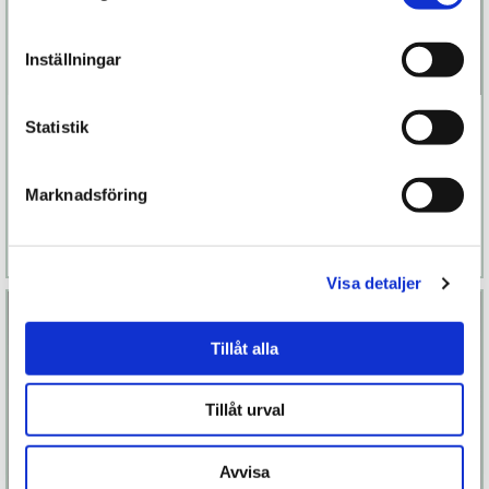
Inställningar
Burlesque Tassel
Le Petit Secret
Statistik
Garter
299 kr
499 kr
Marknadsföring
Finns fler alternativ
Finns fler alternativ
Läs mer
Köp
Läs mer
Köp
Visa detaljer
Tillåt alla
Tillåt urval
Avvisa