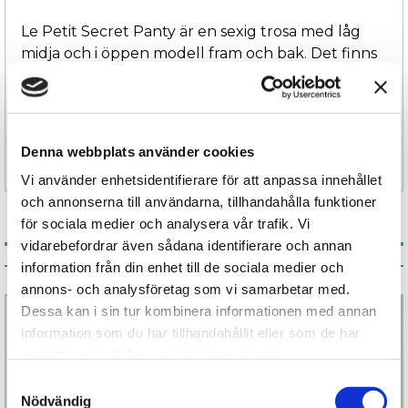
Le Petit Secret Panty är en sexig trosa med låg
midja och i öppen modell fram och bak. Det finns
även matchande BH, stockings och höfthållare ur
samma kollektion.
Denna webbplats använder cookies
Specifikation
Vi använder enhetsidentifierare för att anpassa innehållet
och annonserna till användarna, tillhandahålla funktioner
för sociala medier och analysera vår trafik. Vi
vidarebefordrar även sådana identifierare och annan
Associerade produkter
information från din enhet till de sociala medier och
annons- och analysföretag som vi samarbetar med.
Dessa kan i sin tur kombinera informationen med annan
information som du har tillhandahållit eller som de har
samlat in när du har använt deras tjänster.
Samtyckesval
Nödvändig