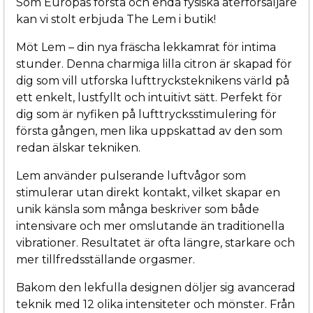
Som Europas första och enda fysiska återförsäljare
kan vi stolt erbjuda The Lem i butik!
Möt Lem – din nya fräscha lekkamrat för intima
stunder. Denna charmiga lilla citron är skapad för
dig som vill utforska lufttrycksteknikens värld på
ett enkelt, lustfyllt och intuitivt sätt. Perfekt för
dig som är nyfiken på lufttrycksstimulering för
första gången, men lika uppskattad av den som
redan älskar tekniken.
Lem använder pulserande luftvågor som
stimulerar utan direkt kontakt, vilket skapar en
unik känsla som många beskriver som både
intensivare och mer omslutande än traditionella
vibrationer. Resultatet är ofta längre, starkare och
mer tillfredsställande orgasmer.
Bakom den lekfulla designen döljer sig avancerad
teknik med 12 olika intensiteter och mönster. Från