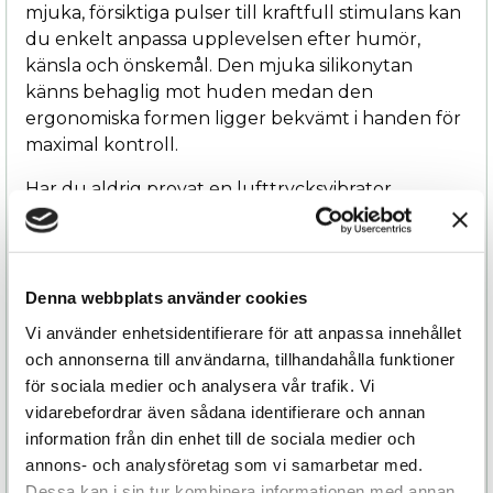
mjuka, försiktiga pulser till kraftfull stimulans kan
du enkelt anpassa upplevelsen efter humör,
känsla och önskemål. Den mjuka silikonytan
känns behaglig mot huden medan den
ergonomiska formen ligger bekvämt i handen för
maximal kontroll.
Har du aldrig provat en lufttrycksvibrator
tidigare? Då är The Lem ett perfekt val. Den är
skapad för att vara enkel att använda med intuitiv
knappstyrning som gör det lätt att växla mellan
olika nivåer och hitta precis den känsla som passar
Denna webbplats använder cookies
dig bäst. Börja på den lägsta nivån och utforska i
Vi använder enhetsidentifierare för att anpassa innehållet
lugn och ro – ingen erfarenhet behövs, bara
och annonserna till användarna, tillhandahålla funktioner
nyfikenhet.
för sociala medier och analysera vår trafik. Vi
vidarebefordrar även sådana identifierare och annan
The Lem är uppladdningsbar via USB. En full
information från din enhet till de sociala medier och
laddning tar cirka 90 minuter och ger upp till 120
annons- och analysföretag som vi samarbetar med.
minuters användningstid. För extra komfort kan
Dessa kan i sin tur kombinera informationen med annan