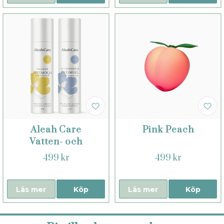
Aleah Care
Pink Peach
Vatten- och
oljebaserat
499 kr
499 kr
glidmedel
Läs mer
Köp
Läs mer
Köp