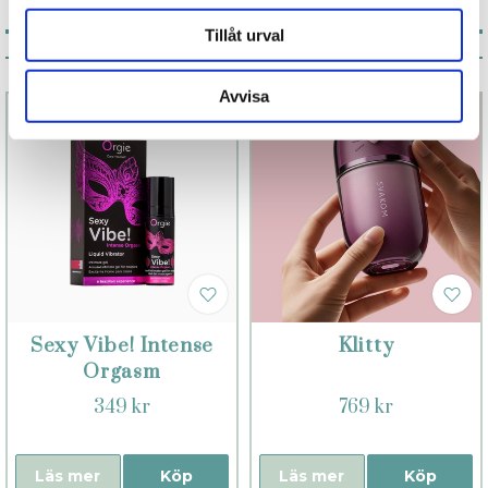
Tillåt urval
Associerade produkter
Avvisa
Sexy Vibe! Intense
Klitty
Orgasm
349 kr
769 kr
Läs mer
Köp
Läs mer
Köp