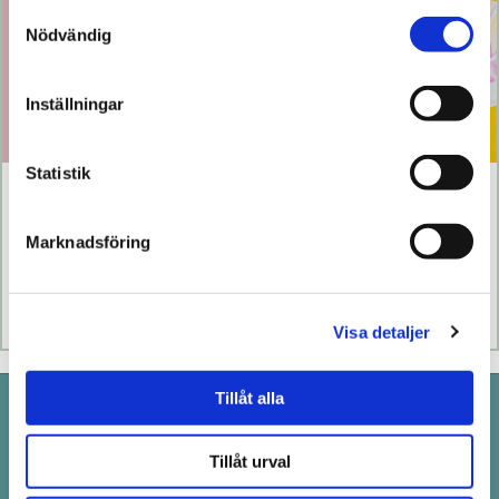
Samtyckesval
Nödvändig
Inställningar
Statistik
Klitty
The Lem
Marknadsföring
769 kr
1 099 kr
Läs mer
Köp
Läs mer
Köp
Visa detaljer
Tillåt alla
Pistill i Stockholm
Drottninggatan 100 i Stockholm
Tillåt urval
Telefon: 08-411 66 66
order@pistill.se