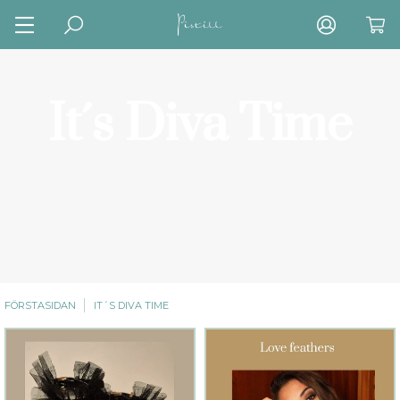
It´s Diva Time
FÖRSTASIDAN
IT´S DIVA TIME