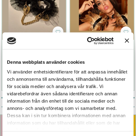
Handbojor
Love feathers
Elegance
Denna webbplats använder cookies
599 kr
699 kr
Vi använder enhetsidentifierare för att anpassa innehållet
och annonserna till användarna, tillhandahålla funktioner
Läs mer
Köp
Läs mer
Köp
för sociala medier och analysera vår trafik. Vi
vidarebefordrar även sådana identifierare och annan
information från din enhet till de sociala medier och
Årets bästsäljare
annons- och analysföretag som vi samarbetar med.
Dessa kan i sin tur kombinera informationen med annan
information som du har tillhandahållit eller som de har
samlat in när du har använt deras tjänster.