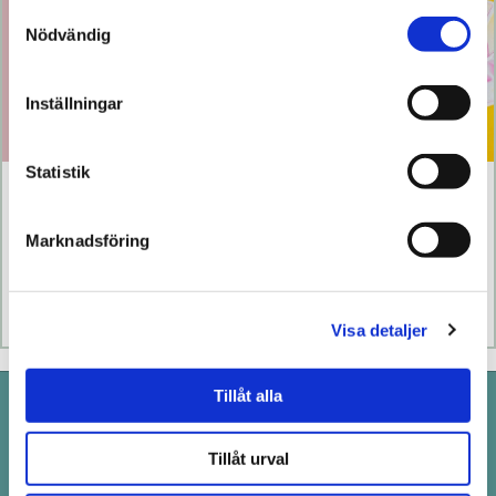
Samtyckesval
Nödvändig
Inställningar
Statistik
Klitty
The Lem
Marknadsföring
769 kr
1 099 kr
Läs mer
Köp
Läs mer
Köp
Visa detaljer
Tillåt alla
Pistill i Stockholm
Drottninggatan 100 i Stockholm
Tillåt urval
Telefon: 08-411 66 66
order@pistill.se