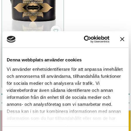
Kama Sutra
Massageljus
Denna webbplats använder cookies
399 kr
Vi använder enhetsidentifierare för att anpassa innehållet
Finns fler alternativ
och annonserna till användarna, tillhandahålla funktioner
Läs mer
Köp
för sociala medier och analysera vår trafik. Vi
vidarebefordrar även sådana identifierare och annan
information från din enhet till de sociala medier och
Årets bästsäljare
annons- och analysföretag som vi samarbetar med.
Dessa kan i sin tur kombinera informationen med annan
information som du har tillhandahållit eller som de har
samlat in när du har använt deras tjänster.