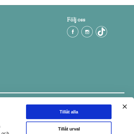
Följ oss
Håll dig uppdaterad.
Ta del av tips & fina erbjudanden via
vårt nyhetsbrev.
Tillåt alla
E-post
n
Tillåt urval
- och