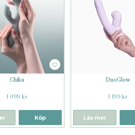
Chika
DuoGlow
1 099 kr
1 199 kr
er
Köp
Läs mer