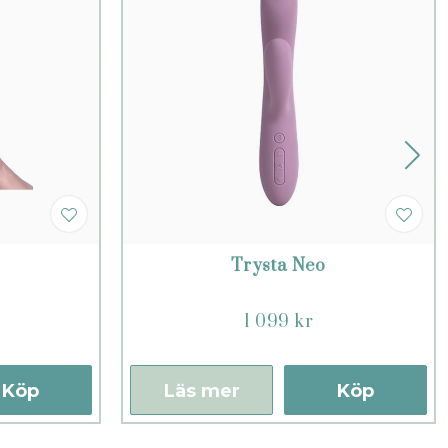
Trysta Neo
1 099 kr
Köp
Läs mer
Köp