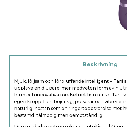
Beskrivning
Mjuk, följsam och förbluffande intelligent – Tani ä
uppleva en djupare, mer medveten form av njutn
form och innovativa rörelsefunktion rör sig Tani 
egen kropp. Den böjer sig, pulserar och vibrerar 
naturlig, nästan som en fingertoppsrörelse mot
bestämd, tålmodig men oemotståndlig.
Den rundade spetsen söker sig intuitivt till G-p