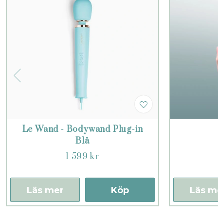
Le Wand - Bodywand Plug-in
Blå
1 599 kr
Läs mer
Köp
Läs m