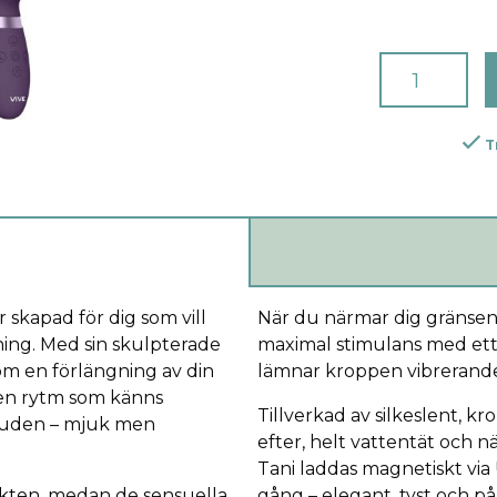
T
r skapad för dig som vill
När du närmar dig gränsen 
ing. Med sin skulpterade
maximal stimulans med ett 
som en förlängning av din
lämnar kroppen vibrerande 
i en rytm som känns
Tillverkad av silkeslent, kr
 huden – mjuk men
efter, helt vattentät och nä
Tani laddas magnetiskt via
unkten, medan de sensuella
gång – elegant, tyst och påli