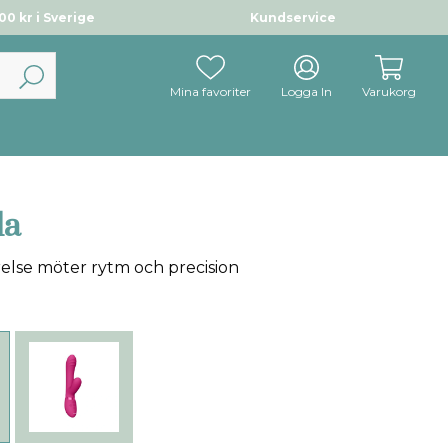
0 kr i Sverige
Kundservice
Mina favoriter
Logga In
Varukorg
la
relse möter rytm och precision