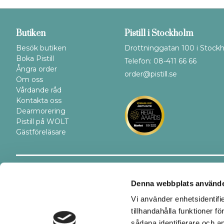
Butiken
Pistill i Stockholm
Besök butiken
Drottninggatan 100 i Stock
Boka Pistill
Telefon: 08-411 66 66
Ångra order
order@pistill.se
Om oss
Vårdande råd
Kontakta oss
Dearmorering
Pistill på WOLT
Gästföreläsare
Trygghet
Betalsätt
Denna webbplats använde
Vi använder enhetsidentifi
tillhandahålla funktioner f
sådana identifierare och a