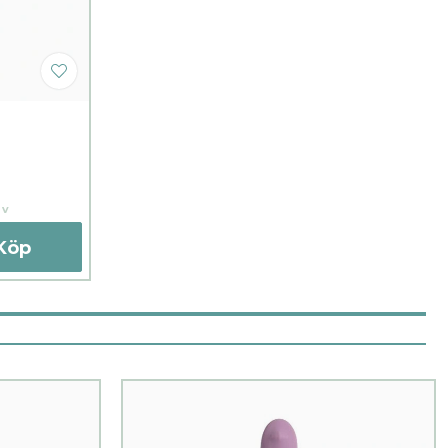
iv
Köp