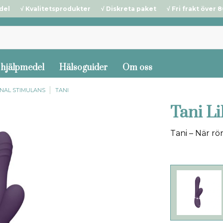
del √ Kvalitetsprodukter √ Diskreta paket √ Fri frakt över 80
 hjälpmedel
Hälsoguider
Om oss
GINAL STIMULANS
TANI
Tani Li
Tani – När rö