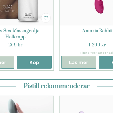
w Sex Massageolja
Amoris Rabbit
Helkropp
269 kr
1 299 kr
Finns fler alternat
mer
Köp
Läs mer
Pistill rekommenderar