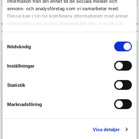
information från din enhet till de sociala medier och
annons- och analysföretag som vi samarbetar med.
Dessa kan i sin tur kombinera informationen med annan
information som du har tillhandahållit eller som de har
Associerade produkter
samlat in när du har använt deras tjänster.
Samtyckesval
Nödvändig
Inställningar
Statistik
Marknadsföring
Pivot penisring
Infinity P-ringar
Visa detaljer
1 099 kr
229 kr