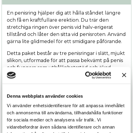
En penisring hjälper dig att hålla ståndet längre
och få en kraftfullare erektion. Du trär den
stretchiga ringen över penis vid halv-erigerat
tillstånd och låter den sitta vid penisroten. Använd
gärna lite glidmedel för ett smidigare påförande.
Detta paket består av tre penisringar i slätt, mjukt
silikon, utformade för att passa bekvämt på penis
och fungera som uthållighetsstöd och ökad
känsla. De stilrena ringarna är i tre storlekar: 3,2
cm, 3,7 cm och 4,2 cm. På så vis kan du testa vad
som passar dig bäst. Du kan även ha ringen runt
både penis och pung.
Denna webbplats använder cookies
Vi använder enhetsidentifierare för att anpassa innehållet
och annonserna till användarna, tillhandahålla funktioner
för sociala medier och analysera vår trafik. Vi
vidarebefordrar även sådana identifierare och annan
Specifikation