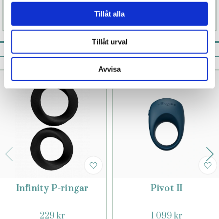
Tillåt alla
Läs mer
Köp
Läs mer
Köp
Tillåt urval
Pistill rekommenderar
Avvisa
Infinity P-ringar
Pivot II
229 kr
1 099 kr