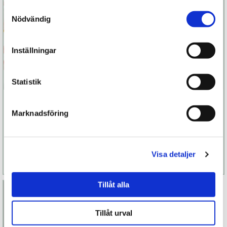
Samtyckesval
Nödvändig
Inställningar
Statistik
Nuru Noriplay
Ögonbindel med
Energizer
spets
Marknadsföring
599 kr
279 kr
Visa detaljer
Läs mer
Köp
Läs mer
Köp
Tillåt alla
Tillåt urval