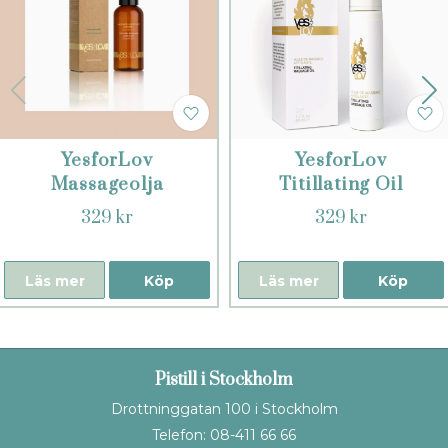
YesforLov
YesforLov
Massageolja
Titillating Oil
Orange Blossom
329 kr
329 kr
Läs mer
Köp
Läs mer
Köp
Pistill i Stockholm
Drottninggatan 100 i Stockholm
Telefon: 08-411 66 66