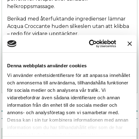
helkroppsmassage.
Berikad med återfuktande ingredienser lämnar
Acqua Croccante huden silkeslen utan att klibba
– redo för vidare upptäckter.
bjuder in till att sakta ner, lyssna på huden och
låta leken få ta plats. En kärleksfull flirt mellan
kropp, närvaro och lust.
Denna webbplats använder cookies
Vi använder enhetsidentifierare för att anpassa innehållet
och annonserna till användarna, tillhandahålla funktioner
Specifikation
för sociala medier och analysera vår trafik. Vi
vidarebefordrar även sådana identifierare och annan
information från din enhet till de sociala medier och
annons- och analysföretag som vi samarbetar med.
Associerade produkter
Dessa kan i sin tur kombinera informationen med annan
information som du har tillhandahållit eller som de har
samlat in när du har använt deras tjänster.