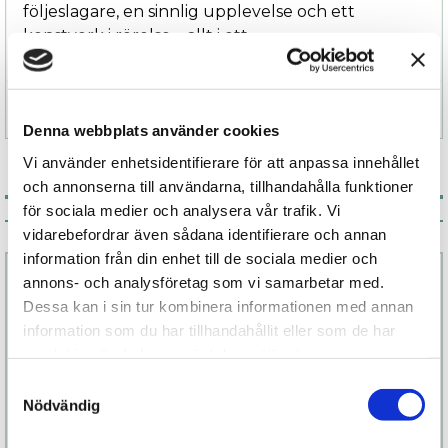
följeslagare, en sinnlig upplevelse och ett
konstverk i rörelse – allt i ett.
Specifikation
Denna webbplats använder cookies
Vi använder enhetsidentifierare för att anpassa innehållet
och annonserna till användarna, tillhandahålla funktioner
för sociala medier och analysera vår trafik. Vi
Associerade produkter
vidarebefordrar även sådana identifierare och annan
information från din enhet till de sociala medier och
annons- och analysföretag som vi samarbetar med.
Dessa kan i sin tur kombinera informationen med annan
information som du har tillhandahållit eller som de har
samlat in när du har använt deras tjänster.
Samtyckesval
Nödvändig