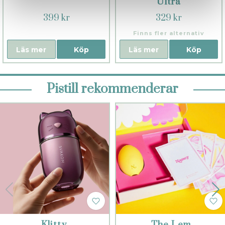
Ultra
399 kr
329 kr
Finns fler alternativ
Läs mer
Köp
Läs mer
Köp
Pistill rekommenderar
Klitty
The Lem