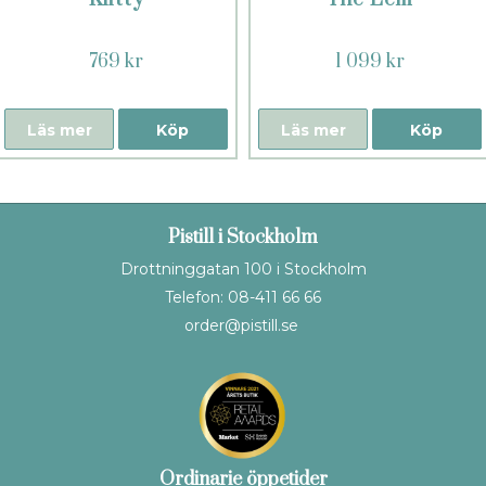
769 kr
1 099 kr
Läs mer
Köp
Läs mer
Köp
Pistill i Stockholm
Drottninggatan 100 i Stockholm
Telefon: 08-411 66 66
order@pistill.se
Ordinarie öppetider