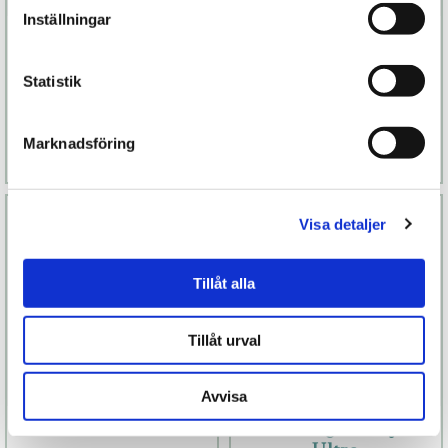
Inställningar
Beauty
JO Jordgubb
Feromoner
Statistik
599 kr
119 kr
Finns fler alternativ
Marknadsföring
Läs mer
Köp
Läs mer
Köp
Visa detaljer
Tillåt alla
Tillåt urval
Avvisa
Niut The Cloud
ON Orgasmolja