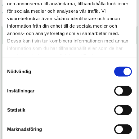
och annonserna till användarna, tillhandahålla funktioner
Kvalitetsprodukter
för sociala medier och analysera vår trafik. Vi
Fri frakt över 800 kr
vidarebefordrar även sådana identifierare och annan
information från din enhet till de sociala medier och
annons- och analysföretag som vi samarbetar med.
Beskrivning
Dessa kan i sin tur kombinera informationen med annan
information som du har tillhandahållit eller som de har
Det här är en kollektion underbara och
samlat in när du har använt deras tjänster.
sofistikerade massageoljor för dig och din partner
Samtyckesval
från det spanska märket Bijoux Indiscret.
Nödvändig
Massageoljan Light My Fire är lyxigt värmande och
smaksatt. Perfekt för intimmassage tillsammans
Inställningar
med din partner. Finns i smakerna Vaniljkola (Soft
Caramel) samt Hallon & honung (Wild
Strawberry).
Statistik
En fin och romantisk present till någon du åtrår
Marknadsföring
eller varför inte överraska någon du älskar?
Kommer helt säkert ge dig och din partner