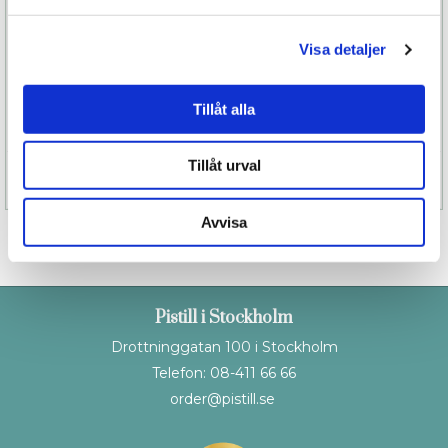
oförglömliga stunder med varandra.
Visa detaljer
Bijoux Indiscrets har stor internationellt anseende
och har dessutom omnämnts i de stora
Modemagasinen över hela världen.
Tillåt alla
Tillåt urval
Specifikation
Avvisa
Pistill i Stockholm
Drottninggatan 100 i Stockholm
Telefon: 08-411 66 66
order@pistill.se