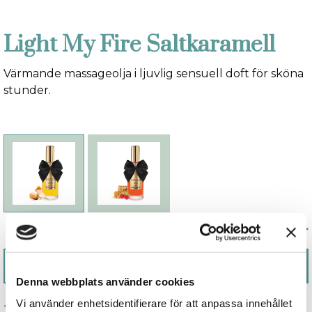
Light My Fire Saltkaramell
Värmande massageolja i ljuvlig sensuell doft för sköna
stunder.
299 kr
Lägg i varukorgen
Denna webbplats använder cookies
Vi använder enhetsidentifierare för att anpassa innehållet
Trygg e-handel