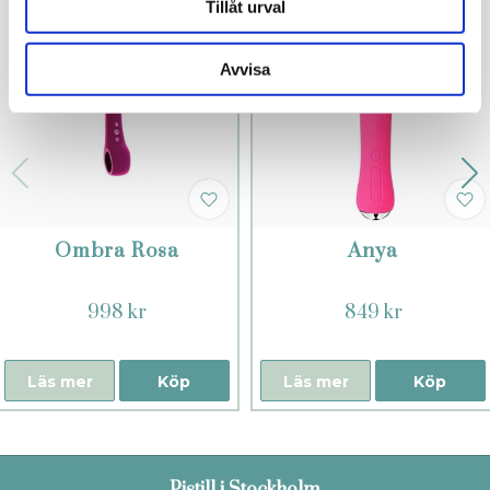
Tillåt urval
Avvisa
Ombra Rosa
Anya
998 kr
849 kr
Läs mer
Köp
Läs mer
Köp
Pistill i Stockholm