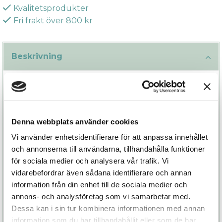
Kvalitetsprodukter
Fri frakt över 800 kr
Beskrivning
Lika mytomspunnen som det kriminella
radarparet i USA för 100 år sedan så därav sitt
namn. Hemligheten ligger i att Bonnie & Clyde är
mycket mer kraftfull än den ser ut.
Denna webbplats använder cookies
Vi använder enhetsidentifierare för att anpassa innehållet
Bakom Bonnie & Clydes eleganta, raffinerade och
och annonserna till användarna, tillhandahålla funktioner
kurvade form döljer sig den extra funktionen
för sociala medier och analysera vår trafik. Vi
med ett pulserande område längst ute i staven
vidarebefordrar även sådana identifierare och annan
som ger dig extra härlig stimulans. Påminner lite
information från din enhet till de sociala medier och
om tappning och med en rörelse som går från
annons- och analysföretag som vi samarbetar med.
vänster till höger.
Dessa kan i sin tur kombinera informationen med annan
Med sina två kraftfulla motorer i vardera del
information som du har tillhandahållit eller som de har