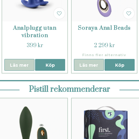
Analplugg utan
Soraya Anal Beads
vibration
399 kr
2 299 kr
Finns fler alternativ
Läs mer
Köp
Läs mer
Köp
Pistill rekommenderar