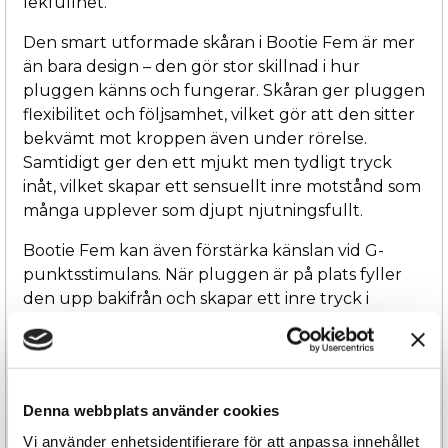
lekfullhet.
Den smart utformade skåran i Bootie Fem är mer
än bara design – den gör stor skillnad i hur
pluggen känns och fungerar. Skåran ger pluggen
flexibilitet och följsamhet, vilket gör att den sitter
bekvämt mot kroppen även under rörelse.
Samtidigt ger den ett mjukt men tydligt tryck
inåt, vilket skapar ett sensuellt inre motstånd som
många upplever som djupt njutningsfullt.
Bootie Fem kan även förstärka känslan vid G-
punktsstimulans. När pluggen är på plats fyller
den upp bakifrån och skapar ett inre tryck i
bäckenet, vilket gör att G-punkten kan kännas
mer framträdande och lättare att stimulera –
både vid omslutande samlag och med
intimprodukt eller finger.
Denna webbplats använder cookies
Det här är ett subtilt men kraftfullt sätt att
Vi använder enhetsidentifierare för att anpassa innehållet