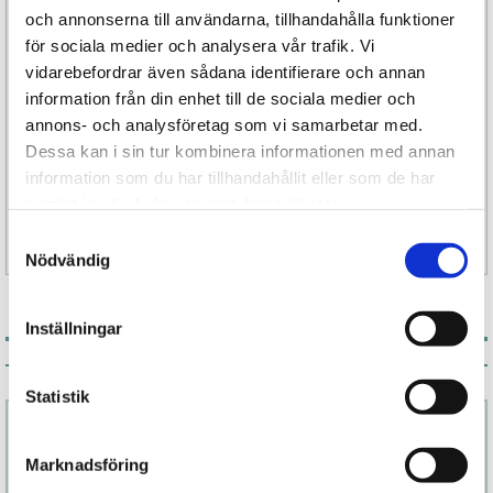
förstärka kroppens egen anatomi – och öppna
och annonserna till användarna, tillhandahålla funktioner
upp för nya dimensioner av njutning.
för sociala medier och analysera vår trafik. Vi
vidarebefordrar även sådana identifierare och annan
Oavsett om du vill upptäcka nya vägar till
information från din enhet till de sociala medier och
njutning på egen hand eller tillsammans med
annons- och analysföretag som vi samarbetar med.
någon annan, är Bootie Fem en vacker och
Dessa kan i sin tur kombinera informationen med annan
funktionell följeslagare att lita på.
information som du har tillhandahållit eller som de har
samlat in när du har använt deras tjänster.
Samtyckesval
Specifikation
Nödvändig
Inställningar
Associerade produkter
Statistik
Marknadsföring