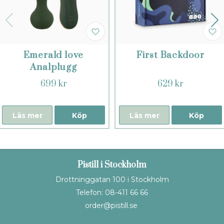
Emerald love
First Backdoor
Analplugg
699 kr
629 kr
Läs mer
Köp
Läs mer
Köp
Pistill i Stockholm
Drottninggatan 100 i Stockholm
Telefon: 08-411 66 66
order@pistill.se