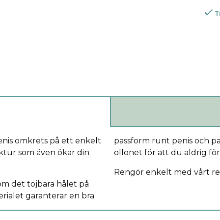
T
nis omkrets på ett enkelt
passform runt penis och pa
ruktur som även ökar din
ollonet för att du aldrig f
Rengör enkelt med vårt r
m det töjbara hålet på
rialet garanterar en bra