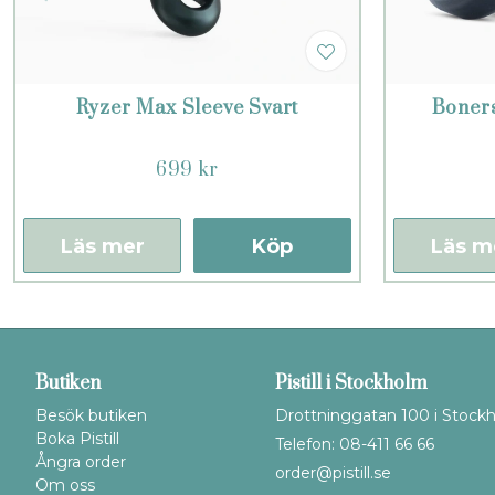
Ryzer Max Sleeve Svart
Boners
699 kr
Läs mer
Köp
Läs m
Butiken
Pistill i Stockholm
Besök butiken
Drottninggatan 100 i Stock
Boka Pistill
Telefon: 08-411 66 66
Ångra order
order@pistill.se
Om oss