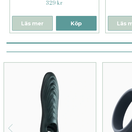
329 kr
Läs mer
Köp
Läs 