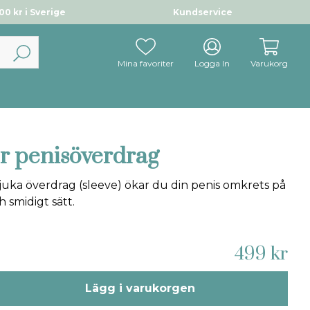
0 kr i Sverige
Kundservice
Mina favoriter
Logga In
Varukorg
r penisöverdrag
uka överdrag (sleeve) ökar du din penis omkrets på
h smidigt sätt.
499 kr
Lägg i varukorgen