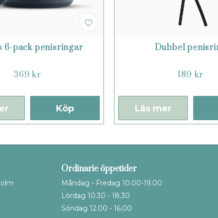
 6-pack penisringar
Dubbel penisri
369 kr
189 kr
er
Köp
Läs mer
Ordinarie öppetider
holm
Måndag - Fredag 10.00-19.00
Lördag 10.30 - 18.30
Söndag 12.00 - 16.00