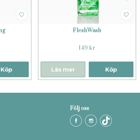
ng
FleshWash
149 kr
Köp
Läs mer
Köp
Följ oss