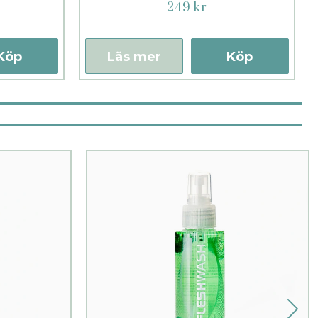
249 kr
Köp
Läs mer
Köp