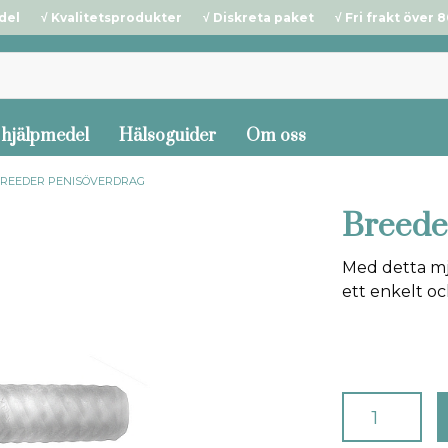
del √ Kvalitetsprodukter √ Diskreta paket √ Fri frakt över 80
 hjälpmedel
Hälsoguider
Om oss
REEDER PENISÖVERDRAG
Breede
Med detta mj
ett enkelt oc