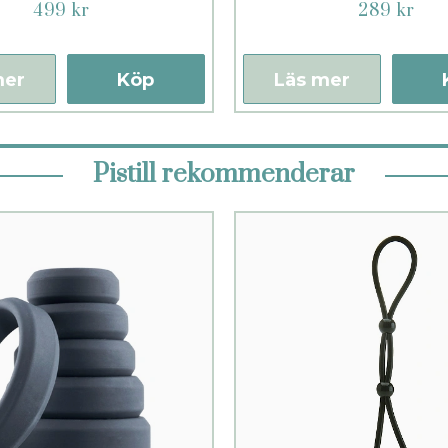
499 kr
289 kr
mer
Köp
Läs mer
Pistill rekommenderar