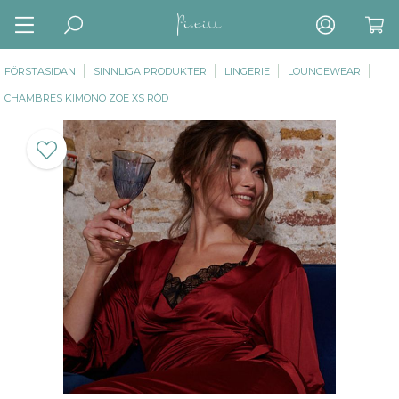
FÖRSTASIDAN
SINNLIGA PRODUKTER
LINGERIE
LOUNGEWEAR
CHAMBRES KIMONO ZOE XS RÖD