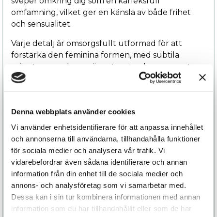
sveper omkring dig som en kärleksfull
omfamning, vilket ger en känsla av både frihet
och sensualitet.
Varje detalj är omsorgsfullt utformad för att
förstärka den feminina formen, med subtila
mönster som dansar över tyget och ger en extra
dimension av skönhet. När du bär Zoe, upplever
du hur den följer varje rörelse, som om den är en
förlängning av din egen kropp. Det är en kimono
Denna webbplats använder cookies
som inte bara klär dig – den inbjuder till en
sensuell upplevelse där du känner dig både
Vi använder enhetsidentifierare för att anpassa innehållet
elegant och oemotståndlig. Låt Zoe bli din
och annonserna till användarna, tillhandahålla funktioner
följeslagare i stunder av avkoppling och lyx, där
för sociala medier och analysera vår trafik. Vi
varje ögonblick förvandlas till en fest för sinnena
vidarebefordrar även sådana identifierare och annan
information från din enhet till de sociala medier och
De intrikata detaljerna, med subtila mönster och
annons- och analysföretag som vi samarbetar med.
en perfekt balans mellan tradition och modern
Dessa kan i sin tur kombinera informationen med annan
stil, gör Zoe till ett tidlöst plagg som passar både
information som du har tillhandahållit eller som de har
avslappnade stunder hemma och mer festliga