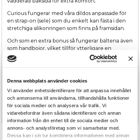
vadderad baksida för extra komfort.
Curious fungerar med våra dildos anpassade för
en strap-on (sele) som du enkelt kan fästa i den
stretchiga silikonringen som finns på framsidan.
Och som en extra bonus så fungerar bältena även
som handbojor, vilket tillför ytterligare en
dimension till din och din partners njutning och
möjligheten att få leva ut era fantasier och
hänföras av stunden.
Denna webbplats använder cookies
Finns i tre olika färger: Blå metallic, Brons och
Grön metallic
Vi använder enhetsidentifierare för att anpassa innehållet
och annonserna till användarna, tillhandahålla funktioner
för sociala medier och analysera vår trafik. Vi
vidarebefordrar även sådana identifierare och annan
Specifikation
information från din enhet till de sociala medier och
annons- och analysföretag som vi samarbetar med.
Dessa kan i sin tur kombinera informationen med annan