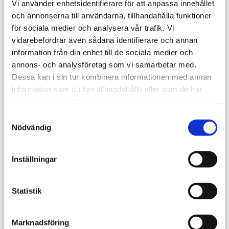
Vi använder enhetsidentifierare för att anpassa innehållet
Använd gärna vibrerande penisringar för
och annonserna till användarna, tillhandahålla funktioner
ytterligare känsla.
för sociala medier och analysera vår trafik. Vi
vidarebefordrar även sådana identifierare och annan
Finns i två olika utföranden.
information från din enhet till de sociala medier och
annons- och analysföretag som vi samarbetar med.
Deuce finns i 2 storlekar: Storlek A respektive B.
Dessa kan i sin tur kombinera informationen med annan
Storlek A (Bälte: 51 cm - 127 cm. Benremmar: 25
information som du har tillhandahållit eller som de har
cm - 40 cm).
samlat in när du har använt deras tjänster.
Storlek B (Bälte: 89 cm - 165 cm. Benremmar 37-61
cm).
Samtyckesval
Nödvändig
Deuce är tillverkad i nylon och spandex, vilket
drar bort fukt från kroppen och känns mjukt mot
Inställningar
huden. Det innebär att det spelar ingen roll hur
mycket det hettar till mellan dig och din partner
så kommer du alltid att känna dig sval och fräsch.
Statistik
Det elastiska materialet ger dig en känsla av en
andra hud.
Marknadsföring