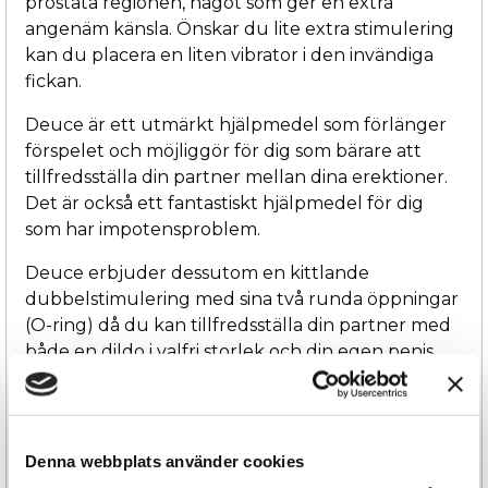
prostata regionen, något som ger en extra
angenäm känsla. Önskar du lite extra stimulering
kan du placera en liten vibrator i den invändiga
fickan.
Deuce är ett utmärkt hjälpmedel som förlänger
förspelet och möjliggör för dig som bärare att
tillfredsställa din partner mellan dina erektioner.
Det är också ett fantastiskt hjälpmedel för dig
som har impotensproblem.
Deuce erbjuder dessutom en kittlande
dubbelstimulering med sina två runda öppningar
(O-ring) då du kan tillfredsställa din partner med
både en dildo i valfri storlek och din egen penis
samtidigt. O-ringen är flexibel och passar dildos
med diameter 3,17–5,71 cm.
Du förvarar din Harness i en elegant satinpåse
Denna webbplats använder cookies
som medföljer.