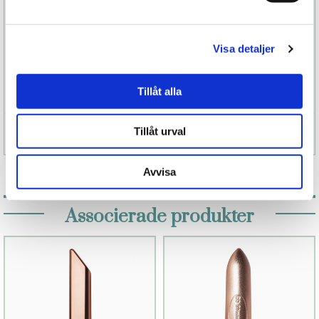
Deuce är lätt att rengöra, du kan både tvätta den
för hand eller i maskin.
Visa detaljer
Tillåt alla
Tillåt urval
Specifikation
Avvisa
Associerade produkter