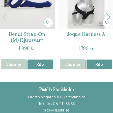
Bendi Strap-On
Joque Harness A
(M) Djupsvart
1 998 kr
1 799 kr
Läs mer
Köp
Läs mer
Köp
Pistill i Stockholm
Drottninggatan 100 i Stockholm
Telefon: 08-411 66 66
order@pistill.se