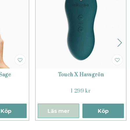
Sage
Touch X Havsgrön
1 299 kr
Köp
Läs mer
Köp