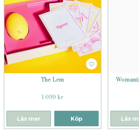
The Lem
Womaniz
1 099 kr
Läs mer
Köp
Läs m