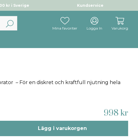
0 kr i Sverige
Kundservice
Mina favoriter
Logga In
Varukorg
rator – För en diskret och kraftfull njutning hela
998 kr
Lägg i varukorgen