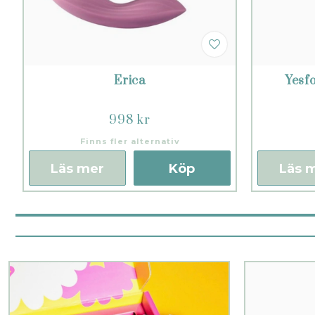
Erica
Yesf
998 kr
Finns fler alternativ
Läs mer
Köp
Läs 