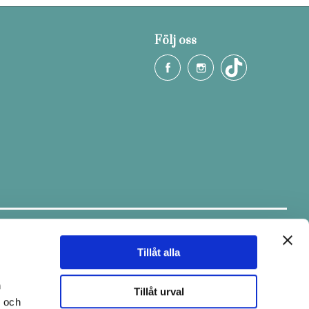
Följ oss
Håll dig uppdaterad.
Ta del av tips & fina erbjudanden via
vårt nyhetsbrev.
Tillåt alla
E-post
n
Tillåt urval
- och