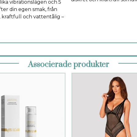
lika vibrationslägen och 5
fter din egen smak, från
, kraftfull och vattentålig –
Associerade produkter