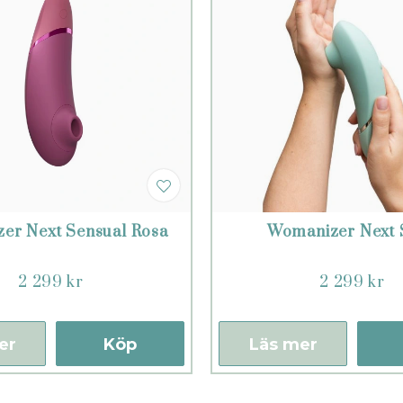
er Next Sensual Rosa
Womanizer Next 
2 299 kr
2 299 kr
er
Köp
Läs mer