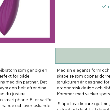
T
vibratorn som ger dig en
Med sin eleganta form och 
Perfekt för både
skapelse som öppnar dörren
ans med din partner. Det
strukturen är designad för 
tyra den helt efter dina
ergonomisk design och ribb
an du justera
Kommer med vacker spetst
din smartphone. Eller varför
Släpp loss din inre njutni
spännande och överraskande
diskret och kraftfull stimul