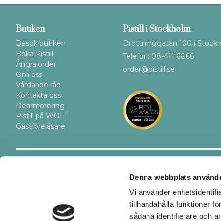
Butiken
Pistill i Stockholm
Besök butiken
Drottninggatan 100 i Stock
Boka Pistill
Telefon: 08-411 66 66
Ångra order
order@pistill.se
Om oss
Vårdande råd
Kontakta oss
Dearmorering
Pistill på WOLT
Gästföreläsare
Trygghet
Betalsätt
Denna webbplats använde
Vi använder enhetsidentifi
tillhandahålla funktioner f
sådana identifierare och a