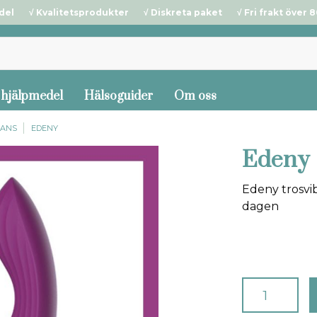
del √ Kvalitetsprodukter √ Diskreta paket √ Fri frakt över 80
 hjälpmedel
Hälsoguider
Om oss
LANS
EDENY
Edeny
Edeny trosvib
dagen