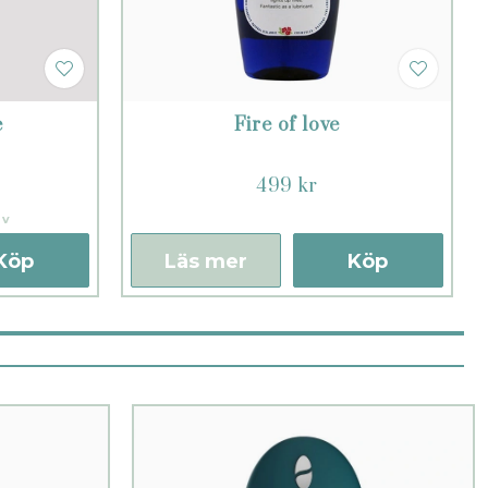
e
Fire of love
499 kr
iv
Köp
Läs mer
Köp