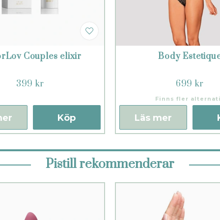
orLov Couples elixir
Body Estetiqu
399 kr
699 kr
Finns fler alternat
mer
Köp
Läs mer
Pistill rekommenderar