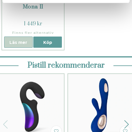
Mona II
1 449 kr
Finns fler alternativ
Läs mer
Köp
Pistill rekommenderar