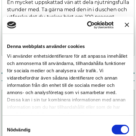
En mycket uppskattad vän att dela njutningsfulla
stunder med. Ta gärna med den in i duschen och
utforska det du tycker bäst om. 100 procent
vattentät.
Specifikation
Denna webbplats använder cookies
Vi använder enhetsidentifierare för att anpassa innehållet
och annonserna till användarna, tillhandahålla funktioner
för sociala medier och analysera vår trafik. Vi
vidarebefordrar även sådana identifierare och annan
Associerade produkter
information från din enhet till de sociala medier och
annons- och analysföretag som vi samarbetar med.
Dessa kan i sin tur kombinera informationen med annan
information som du har tillhandahållit eller som de har
samlat in när du har använt deras tjänster.
Samtyckesval
Nödvändig