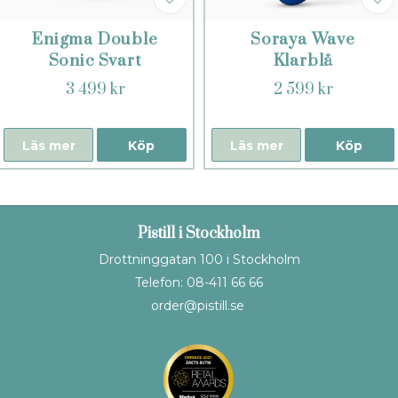
Enigma Double
Soraya Wave
Sonic Svart
Klarblå
3 499 kr
2 599 kr
Läs mer
Köp
Läs mer
Köp
Pistill i Stockholm
Drottninggatan 100 i Stockholm
Telefon: 08-411 66 66
order@pistill.se