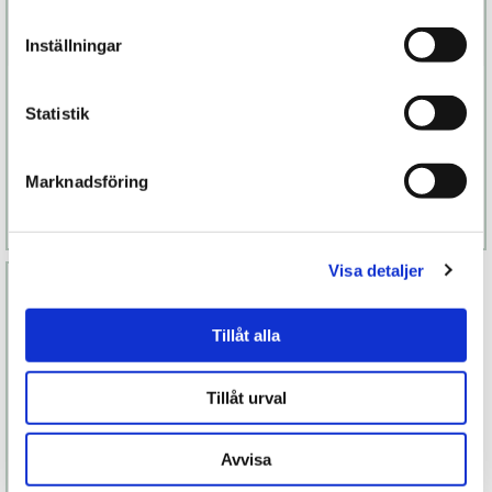
Inställningar
Naked Addiction
Lily III
Statistik
1 299 kr
899 kr
Marknadsföring
Finns fler alternativ
Finns fler alternativ
Läs mer
Köp
Läs mer
Köp
Visa detaljer
Tillåt alla
Tillåt urval
Avvisa