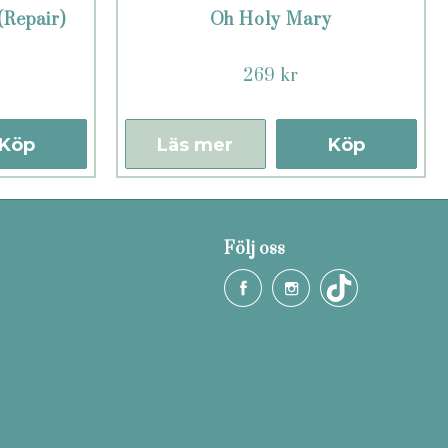
(Repair)
Oh Holy Mary
269 kr
Köp
Läs mer
Köp
Följ oss