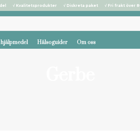
del √ Kvalitetsprodukter √ Diskreta paket √ Fri frakt över 80
 hjälpmedel
Hälsoguider
Om oss
Gerbe