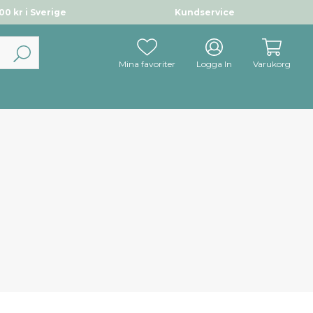
0 kr i Sverige
Kundservice
Mina favoriter
Logga In
Varukorg