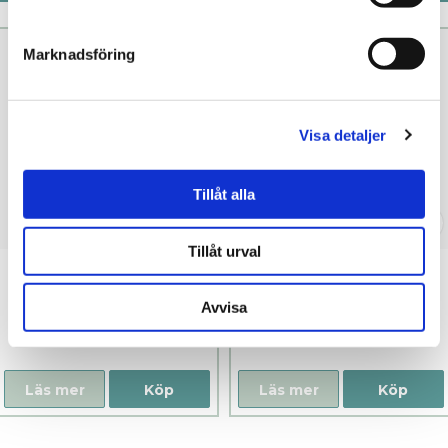
Pistill rekommenderar
Marknadsföring
Visa detaljer
Tillåt alla
Tillåt urval
Womanizer Next
Womanizer Next
Sensual Rosa
Sage
Avvisa
2 299 kr
2 299 kr
Läs mer
Köp
Läs mer
Köp