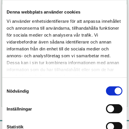
Denna webbplats använder cookies
Je Joues vibrator Go Classic ger enormt mycket
pirr. Den erbjuder dig sju olika pulserande
Vi använder enhetsidentifierare för att anpassa innehållet
vibrationer i fem olika hastigheter. Den kittlar
och annonserna till användarna, tillhandahålla funktioner
mjukt och skönt mot klitoris. Allt från försiktiga
för sociala medier och analysera vår trafik. Vi
pirr till lite mer djupa vibrationer, vilket leder till
vidarebefordrar även sådana identifierare och annan
en härlig njutning.
information från din enhet till de sociala medier och
annons- och analysföretag som vi samarbetar med.
Pröva den i duschen eller badet för en ännu
Dessa kan i sin tur kombinera informationen med annan
skönare känsla.
information som du har tillhandahållit eller som de har
samlat in när du har använt deras tjänster.
Samtyckesval
Nödvändig
Specifikation
Inställningar
Statistik