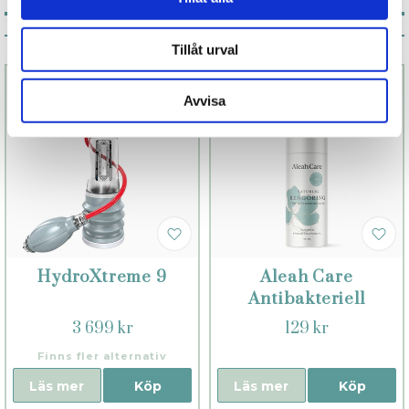
Associerade produkter
Tillåt urval
Avvisa
HydroXtreme 9
Aleah Care
Antibakteriell
rengöring
3 699 kr
129 kr
Finns fler alternativ
Läs mer
Köp
Läs mer
Köp