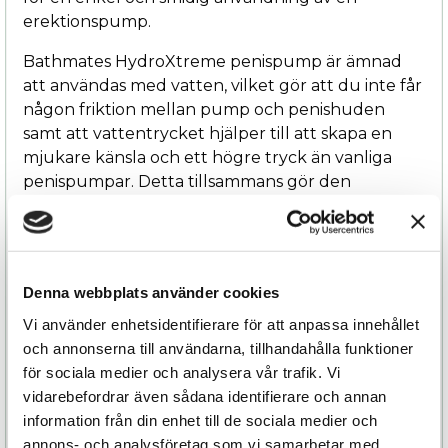
erektionspump.
Bathmates HydroXtreme penispump är ämnad
att användas med vatten, vilket gör att du inte får
någon friktion mellan pump och penishuden
samt att vattentrycket hjälper till att skapa en
mjukare känsla och ett högre tryck än vanliga
penispumpar. Detta tillsammans gör den
funktionellt bättre än andra erektionspumpar
och att du får en bättre upplevelse.
Att använda erektionspump hjälper dig att återfå
eller bibehålla din erektionsförmåga. Dessutom
Denna webbplats använder cookies
hjälper det vakuum som skapas av penispumpen
Vi använder enhetsidentifierare för att anpassa innehållet
blodtillförseln att nå penis och känselnerverna att
och annonserna till användarna, tillhandahålla funktioner
återfå eller bibehålla sin viktiga funktion för
för sociala medier och analysera vår trafik. Vi
orgasmförmågan.
vidarebefordrar även sådana identifierare och annan
information från din enhet till de sociala medier och
Erektionspumpen kan användas dagligen eller
annons- och analysföretag som vi samarbetar med.