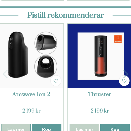
Pistill rekommenderar
Arcwave Ion 2
Thruster
2 199 kr
2 199 kr
Läs mer
Köp
Läs mer
Köp