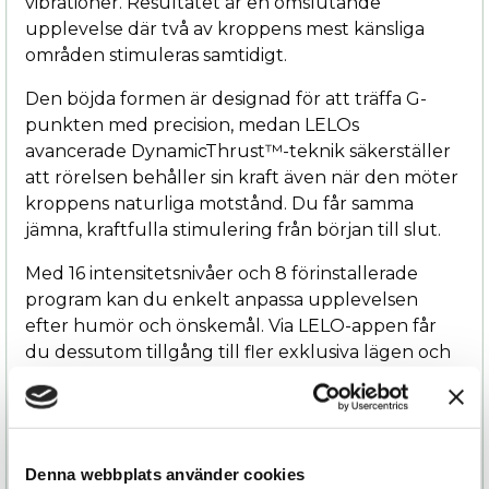
vibrationer. Resultatet är en omslutande
upplevelse där två av kroppens mest känsliga
områden stimuleras samtidigt.
Den böjda formen är designad för att träffa G-
punkten med precision, medan LELOs
avancerade DynamicThrust™-teknik säkerställer
att rörelsen behåller sin kraft även när den möter
kroppens naturliga motstånd. Du får samma
jämna, kraftfulla stimulering från början till slut.
Med 16 intensitetsnivåer och 8 förinstallerade
program kan du enkelt anpassa upplevelsen
efter humör och önskemål. Via LELO-appen får
du dessutom tillgång till fler exklusiva lägen och
ännu större möjligheter att skräddarsy
njutningen.
Ina Thrust är tillverkad av silkeslen kroppssäker
silikon som känns lika lyxig som den ser ut. Den är
Denna webbplats använder cookies