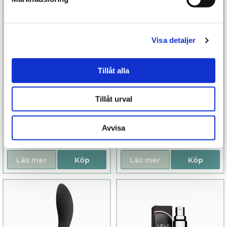
Visa detaljer
Tillåt alla
Lily III
Silky touch
Tillåt urval
glidmedel
899 kr
499 kr
Avvisa
Finns fler alternativ
Läs mer
Köp
Läs mer
Köp