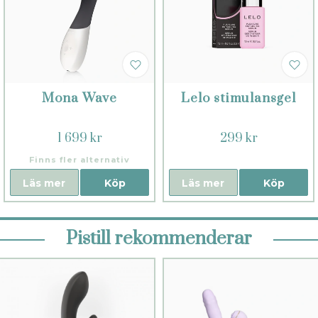
Mona Wave
Lelo stimulansgel
1 699 kr
299 kr
Finns fler alternativ
Läs mer
Köp
Läs mer
Köp
Pistill rekommenderar