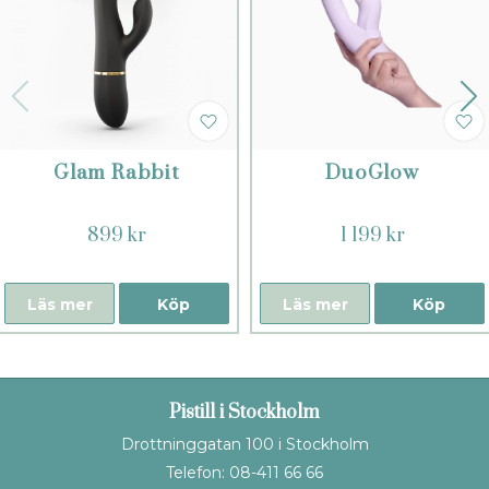
Glam Rabbit
DuoGlow
899 kr
1 199 kr
Läs mer
Köp
Läs mer
Köp
Pistill i Stockholm
Drottninggatan 100 i Stockholm
Telefon: 08-411 66 66