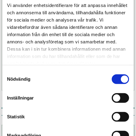
helt vattentät, uppladdningsbar och framtagen
Vi använder enhetsidentifierare för att anpassa innehållet
för att leverera kraftfull prestanda i en elegant
och annonserna till användarna, tillhandahålla funktioner
och diskret design.
för sociala medier och analysera vår trafik. Vi
vidarebefordrar även sådana identifierare och annan
För dig som älskar rabbit vibratorer men vill
information från din enhet till de sociala medier och
uppleva något mer än vibrationer erbjuder LELO
annons- och analysföretag som vi samarbetar med.
Ina Thrust en ny dimension av stimulering – där
Dessa kan i sin tur kombinera informationen med annan
rörelse, tryck och vibrationer samverkar för en
information som du har tillhandahållit eller som de har
intensiv och personlig upplevelse.
samlat in när du har använt deras tjänster.
Samtyckesval
Nödvändig
Specifikation
Inställningar
Associerade produkter
Statistik
Marknadsföring