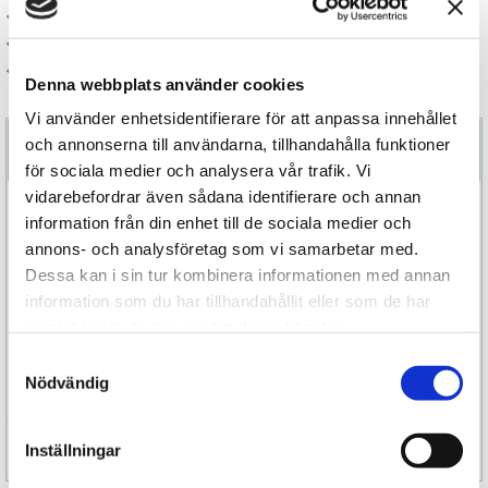
Trygg e-handel
Kvalitetsprodukter
Fri frakt över 800 kr
Denna webbplats använder cookies
Vi använder enhetsidentifierare för att anpassa innehållet
och annonserna till användarna, tillhandahålla funktioner
Beskrivning
för sociala medier och analysera vår trafik. Vi
vidarebefordrar även sådana identifierare och annan
Världens första G-punktsrabbit som verkligen
information från din enhet till de sociala medier och
masserar G-punkten. Ina Wave tar dig till
annons- och analysföretag som vi samarbetar med.
njutningens höjder med hjälp av sin sensuella
Dessa kan i sin tur kombinera informationen med annan
form och fingerliknande rörelser, samtidigt som
information som du har tillhandahållit eller som de har
den kraftfulla klitorisvibratorn ger stimulans
samlat in när du har använt deras tjänster.
utifrån. Du kommer garanterat få uppleva en
Samtyckesval
härlig pirrande känsla av den dubbla tekniken.
Nödvändig
Specifikation
Inställningar