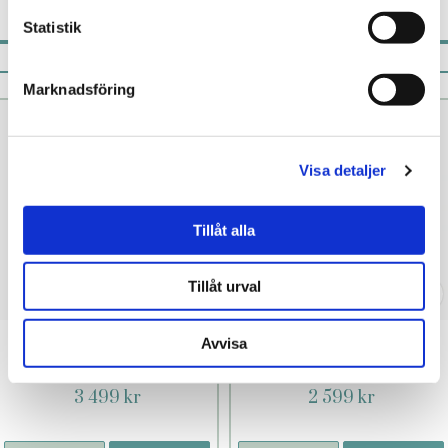
Statistik
Pistill rekommenderar
Marknadsföring
Visa detaljer
Tillåt alla
Tillåt urval
Enigma Double
Soraya Wave
Avvisa
Sonic Svart
Klarblå
3 499 kr
2 599 kr