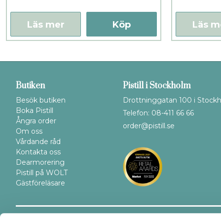
Läs mer
Köp
Läs m
Butiken
Pistill i Stockholm
Besök butiken
Drottninggatan 100 i Stock
Boka Pistill
Telefon: 08-411 66 66
Ångra order
order@pistill.se
Om oss
Vårdande råd
Kontakta oss
Dearmorering
Pistill på WOLT
Gästföreläsare