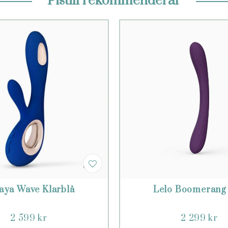
Pistill rekommenderar
aya Wave Klarblå
Lelo Boomerang 
2 599 kr
2 299 kr