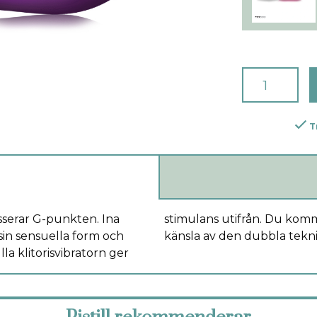
T
sserar G-punkten. Ina
va en härlig pirrande
sin sensuella form och
känsla av den dubbla tekn
la klitorisvibratorn ger