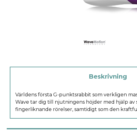
Beskrivning
Världens första G-punktsrabbit som verkligen ma
stimulans utifrån. Du kommer garanterat få upple
Wave tar dig till njutningens höjder med hjälp av 
fingerliknande rörelser, samtidigt som den kraftful