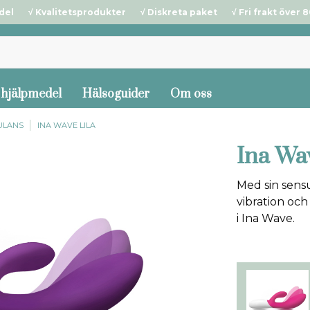
del √ Kvalitetsprodukter √ Diskreta paket √ Fri frakt över 80
 hjälpmedel
Hälsoguider
Om oss
ULANS
INA WAVE LILA
Ina Wav
Med sin sens
vibration och
i Ina Wave.