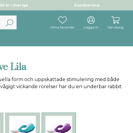
0 kr i Sverige
Kundservice
Mina favoriter
Logga In
Varukorg
e Lila
uella form och uppskattade stimulering med både
 vågigt vickande rörelser har du en underbar rabbit