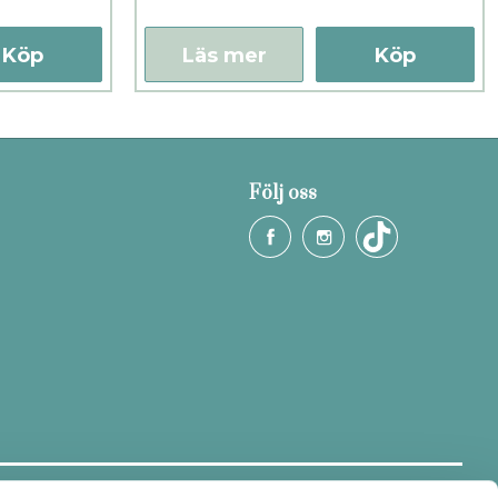
Köp
Läs mer
Köp
Följ oss