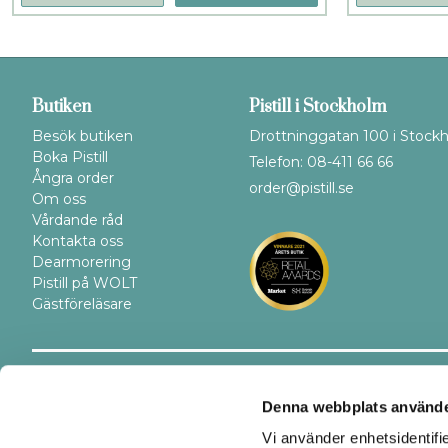
Butiken
Pistill i Stockholm
Besök butiken
Drottninggatan 100 i Stock
Boka Pistill
Telefon: 08-411 66 66
Ångra order
order@pistill.se
Om oss
Vårdande råd
Kontakta oss
Dearmorering
Pistill på WOLT
Gästföreläsare
Trygghet
Betalsätt
Denna webbplats använde
Vi använder enhetsidentifi