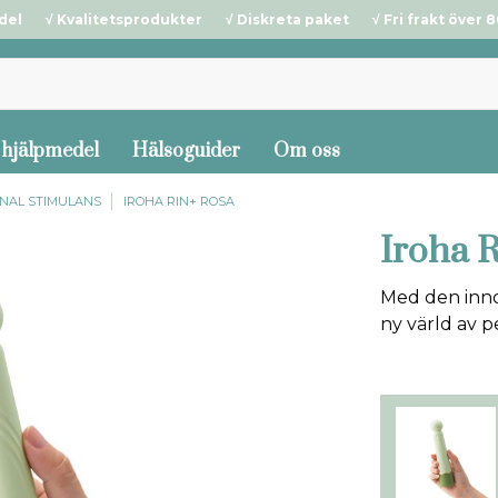
del √ Kvalitetsprodukter √ Diskreta paket √ Fri frakt över 80
 hjälpmedel
Hälsoguider
Om oss
GINAL STIMULANS
IROHA RIN+ ROSA
Iroha 
Med den inno
ny värld av p