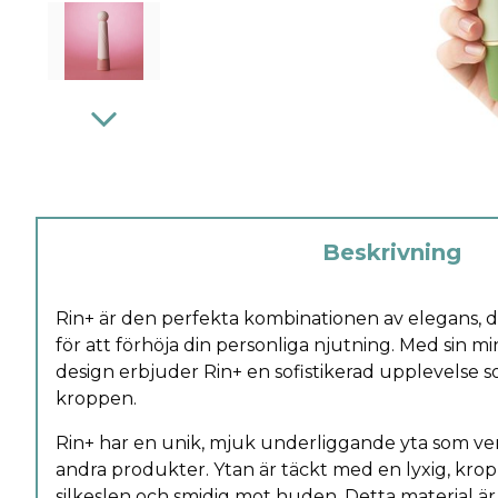
Beskrivning
Rin+ är den perfekta kombinationen av elegans, di
för att förhöja din personliga njutning. Med sin min
design erbjuder Rin+ en sofistikerad upplevelse so
kroppen.
Rin+ har en unik, mjuk underliggande yta som ver
andra produkter. Ytan är täckt med en lyxig, krop
silkeslen och smidig mot huden. Detta material är i