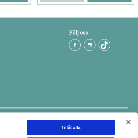
Följ oss
Håll dig uppdaterad.
Ta del av tips & fina erbjudanden via
vårt nyhetsbrev.
Tillåt alla