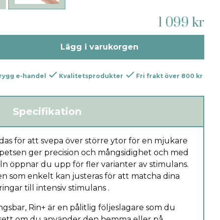
1 099 kr
Lägg i varukorgen
rygg e-handel
Kvalitetsprodukter
Fri frakt över 800 kr
Specifikation
das för att svepa över större ytor för en mjukare
petsen ger precision och mångsidighet och med
ln öppnar du upp för fler varianter av stimulans.
gen som enkelt kan justeras för att matcha dina
ngar till intensiv stimulans .
sbar, Rin+ är en pålitlig följeslagare som du
vsett om du använder den hemma eller på