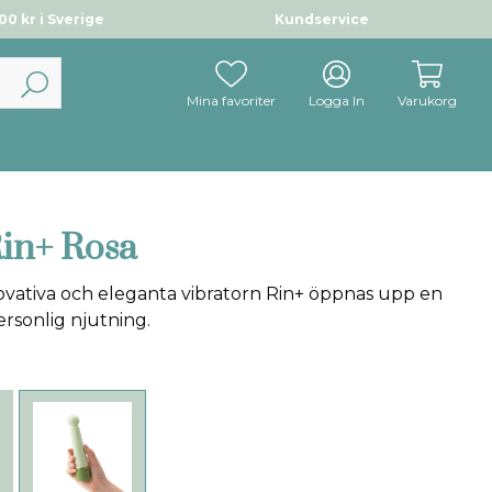
0 kr i Sverige
Kundservice
Mina favoriter
Logga In
Varukorg
Rin+ Rosa
vativa och eleganta vibratorn Rin+ öppnas upp en
ersonlig njutning.