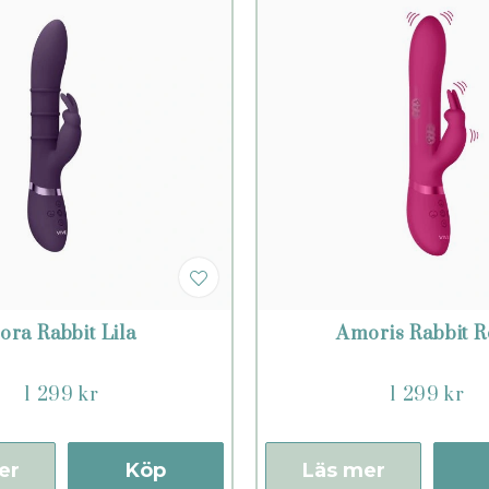
ora Rabbit Lila
Amoris Rabbit R
1 299 kr
1 299 kr
er
Köp
Läs mer