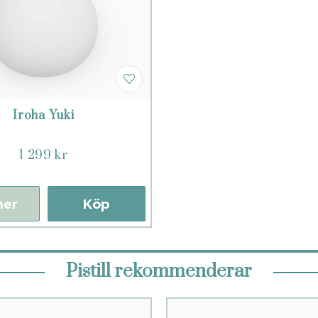
Iroha Yuki
1 299 kr
mer
Köp
Pistill rekommenderar