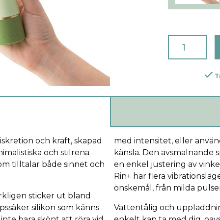
T
skretion och kraft, skapad
med intensitet, eller använ
imalistiska och stilrena
känsla. Den avsmalnande s
m tilltalar både sinnet och
en enkel justering av vinke
Rin+ har flera vibrationslä
önskemål, från milda pulseri
kligen sticker ut bland
pssäker silikon som känns
Vattentålig och uppladdning
nte bara skönt att röra vid,
enkelt kan ta med dig, oa