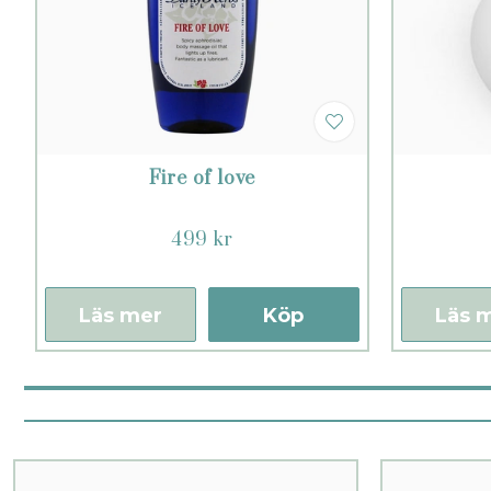
Fire of love
499 kr
Läs mer
Köp
Läs 