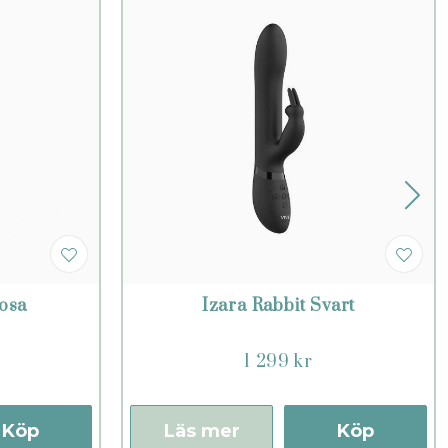
osa
Izara Rabbit Svart
1 299 kr
Köp
Läs mer
Köp