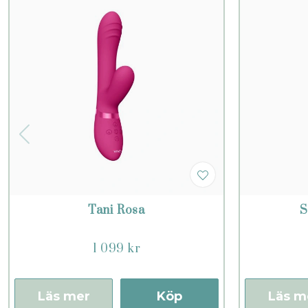
Tani Rosa
S
1 099 kr
Läs mer
Köp
Läs m