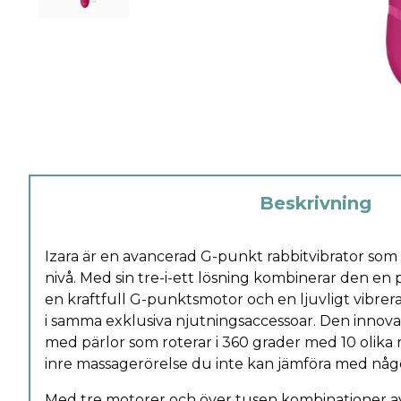
Beskrivning
Izara är en avancerad G-punkt rabbitvibrator som t
nivå. Med sin tre-i-ett lösning kombinerar den en 
en kraftfull G-punktsmotor och en ljuvligt vibreran
i samma exklusiva njutningsaccessoar. Den innova
med pärlor som roterar i 360 grader med 10 olika
inre massagerörelse du inte kan jämföra med någ
Med tre motorer och över tusen kombinationer av 