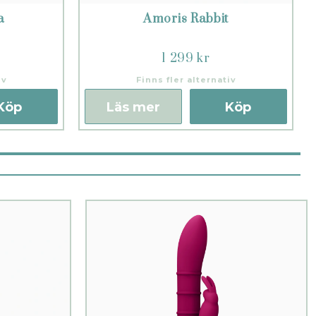
a
Amoris Rabbit
1 299 kr
iv
Finns fler alternativ
Köp
Läs mer
Köp