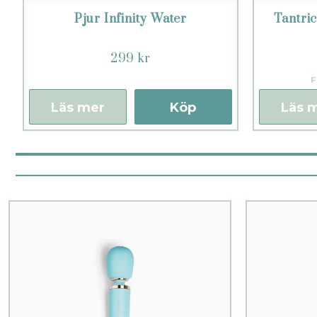
Pjur Infinity Water
Tantri
299 kr
F
Läs mer
Köp
Läs 