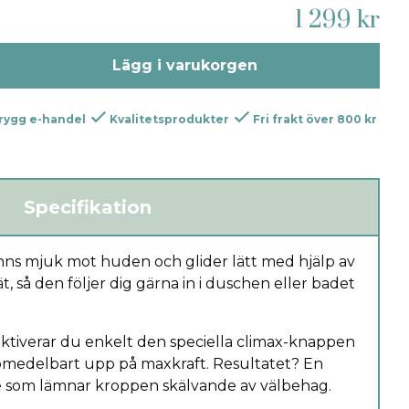
1 299 kr
Lägg i varukorgen
rygg e-handel
Kvalitetsprodukter
Fri frakt över 800 kr
Specifikation
känns mjuk mot huden och glider lätt med hjälp av
t, så den följer dig gärna in i duschen eller badet
ktiverar du enkelt den speciella climax-knappen
 omedelbart upp på maxkraft. Resultatet? En
e som lämnar kroppen skälvande av välbehag.