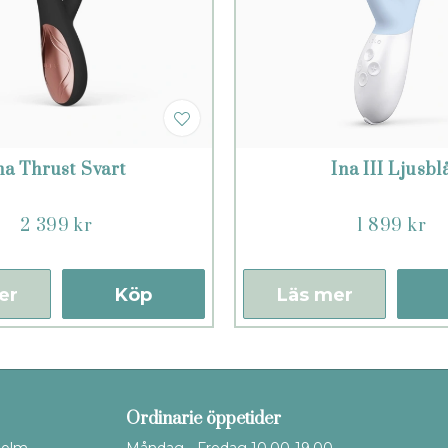
na Thrust Svart
Ina III Ljusbl
2 399 kr
1 899 kr
er
Köp
Läs mer
Ordinarie öppetider
holm
Måndag - Fredag 10.00-19.00