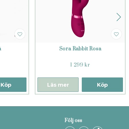
å
Sora Rabbit Rosa
1 299 kr
Köp
Läs mer
Köp
Följ oss