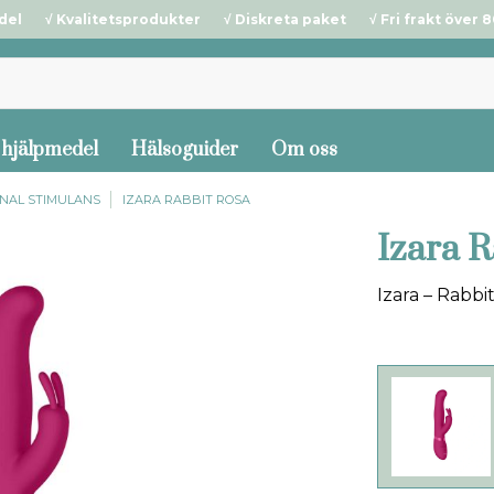
del √ Kvalitetsprodukter √ Diskreta paket √ Fri frakt över 80
 hjälpmedel
Hälsoguider
Om oss
GINAL STIMULANS
IZARA RABBIT ROSA
Izara 
Izara – Rabbi