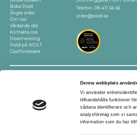
Boka Pistill
Telefon: 08-411 66 66
Ångra order
order@pistill.se
Om oss
Vårdande råd
Kontakta oss
Dearmorering
Pistill på WOLT
Gästföreläsare
Trygghet
Betalsätt
Denna webbplats använde
Vi använder enhetsidentifi
tillhandahålla funktioner f
sådana identifierare och a
analysföretag som vi sama
information som du har till