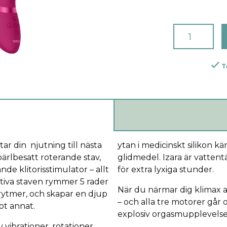
T
ar din njutning till nästa
ytan i medicinskt silikon 
pärlbesatt roterande stav,
glidmedel. Izara är vattentä
de klitorisstimulator – allt
för extra lyxiga stunder.
tiva staven rymmer 5 rader
När du närmar dig klimax a
 rytmer, och skapar en djup
– och alla tre motorer går
ot annat.
explosiv orgasmupplevels
vibrationer, rotationer