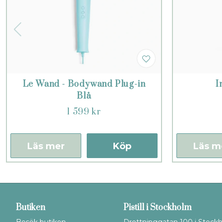
Le Wand - Bodywand Plug-in
I
Blå
1 599 kr
Läs mer
Köp
Läs m
Butiken
Pistill i Stockholm
Besök butiken
Drottninggatan 100 i Stock