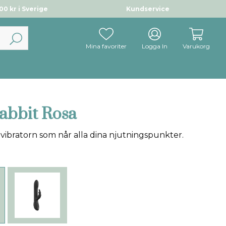
0 kr i Sverige
Kundservice
Mina favoriter
Logga In
Varukorg
Rabbit Rosa
tvibratorn som når alla dina njutningspunkter.