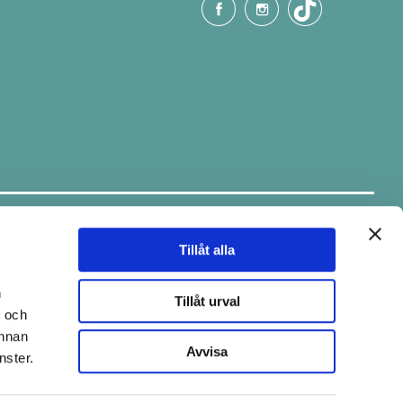
Håll dig uppdaterad.
Ta del av tips & fina erbjudanden via
vårt nyhetsbrev.
Tillåt alla
E-post
n
Tillåt urval
- och
annan
Avvisa
nster.
Skicka