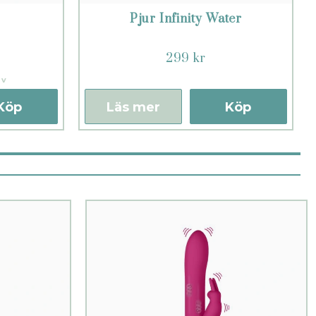
Pjur Infinity Water
299 kr
iv
Köp
Läs mer
Köp