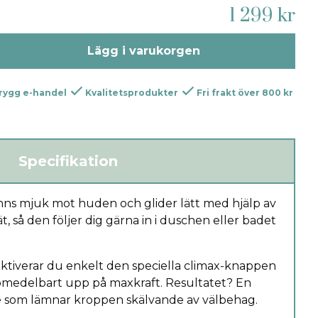
1 299 kr
Lägg i varukorgen
rygg e-handel
Kvalitetsprodukter
Fri frakt över 800 kr
Specifikation
känns mjuk mot huden och glider lätt med hjälp av
t, så den följer dig gärna in i duschen eller badet
ktiverar du enkelt den speciella climax-knappen
 omedelbart upp på maxkraft. Resultatet? En
e som lämnar kroppen skälvande av välbehag.