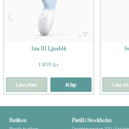
Ina III Ljusblå
S
1 899 kr
Läs mer
Köp
Läs m
Butiken
Pistill i Stockholm
Besök butiken
Drottninggatan 100 i Stock