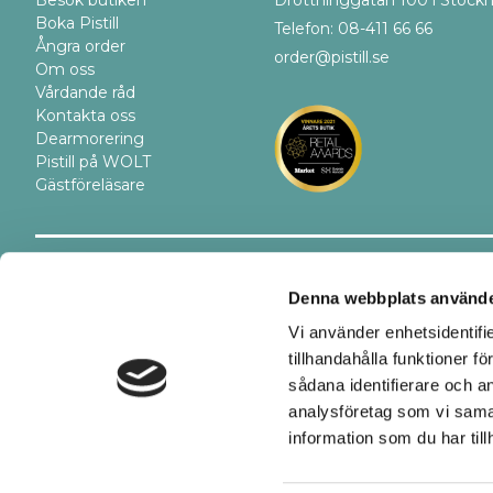
Boka Pistill
Telefon: 08-411 66 66
Ångra order
order@pistill.se
Om oss
Vårdande råd
Kontakta oss
Dearmorering
Pistill på WOLT
Gästföreläsare
Trygghet
Betalsätt
Denna webbplats använde
Vi använder enhetsidentifi
tillhandahålla funktioner f
sådana identifierare och a
analysföretag som vi sama
information som du har till