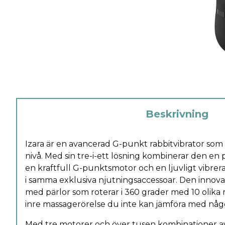
Beskrivning
Izara är en avancerad G-punkt rabbitvibrator som t
nivå. Med sin tre-i-ett lösning kombinerar den en 
en kraftfull G-punktsmotor och en ljuvligt vibreran
i samma exklusiva njutningsaccessoar. Den innova
med pärlor som roterar i 360 grader med 10 olika
inre massagerörelse du inte kan jämföra med någ
Med tre motorer och över tusen kombinationer av 