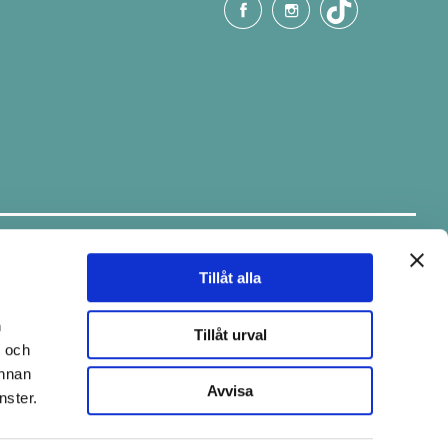
Håll dig uppdaterad.
Ta del av tips & fina erbjudanden via
vårt nyhetsbrev.
Tillåt alla
E-post
n
Tillåt urval
- och
annan
Avvisa
nster.
Skicka