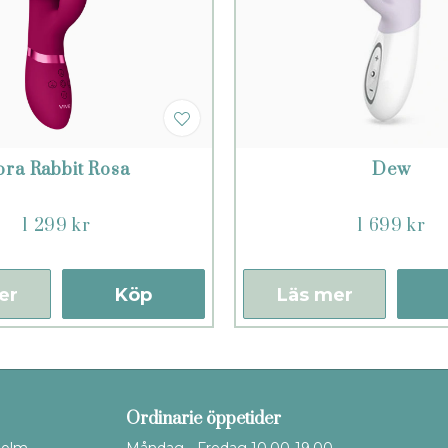
ora Rabbit Rosa
Dew
1 299 kr
1 699 kr
er
Köp
Läs mer
Ordinarie öppetider
holm
Måndag - Fredag 10.00-19.00