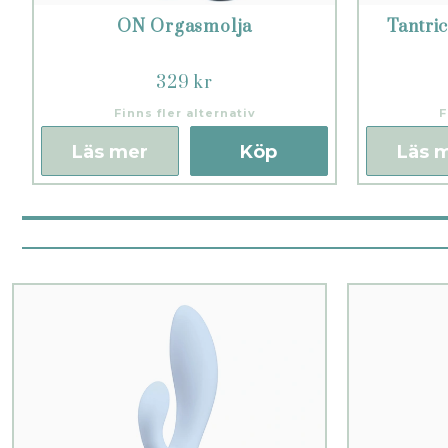
ON Orgasmolja
Tantri
329 kr
Finns fler alternativ
F
Läs mer
Köp
Läs 