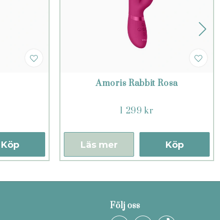
Amoris Rabbit Rosa
1 299 kr
Köp
Läs mer
Köp
Följ oss