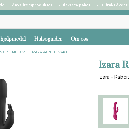
del √ Kvalitetsprodukter √ Diskreta paket √ Fri frakt över 80
 hjälpmedel
Hälsoguider
Om oss
GINAL STIMULANS
IZARA RABBIT SVART
Izara R
Izara – Rabbi