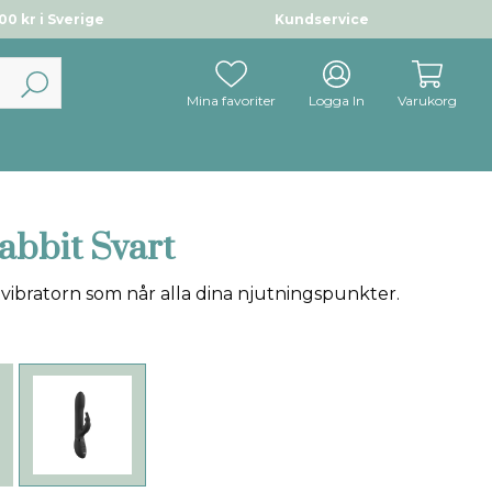
0 kr i Sverige
Kundservice
Mina favoriter
Logga In
Varukorg
abbit Svart
tvibratorn som når alla dina njutningspunkter.