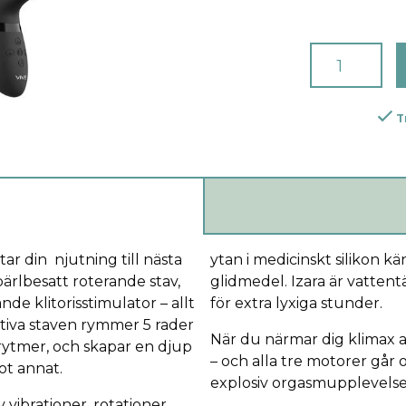
T
ar din njutning till nästa
ytan i medicinskt silikon 
pärlbesatt roterande stav,
glidmedel. Izara är vattentä
de klitorisstimulator – allt
för extra lyxiga stunder.
tiva staven rymmer 5 rader
När du närmar dig klimax a
 rytmer, och skapar en djup
– och alla tre motorer går
ot annat.
explosiv orgasmupplevels
vibrationer, rotationer