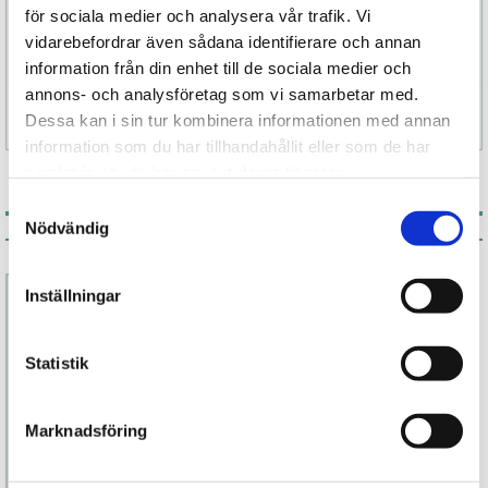
Säker för användning med kondomer och
för sociala medier och analysera vår trafik. Vi
intimprodukter.
vidarebefordrar även sådana identifierare och annan
information från din enhet till de sociala medier och
annons- och analysföretag som vi samarbetar med.
Specifikation
Dessa kan i sin tur kombinera informationen med annan
information som du har tillhandahållit eller som de har
samlat in när du har använt deras tjänster.
Samtyckesval
Nödvändig
Associerade produkter
Inställningar
Statistik
Marknadsföring