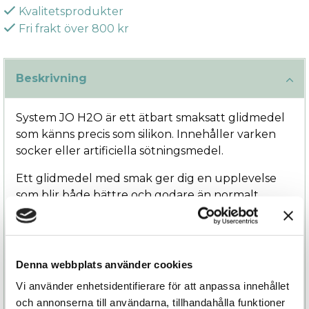
Kvalitetsprodukter
Fri frakt över 800 kr
Beskrivning
System JO H2O är ett ätbart smaksatt glidmedel
som känns precis som silikon. Innehåller varken
socker eller artificiella sötningsmedel.
Ett glidmedel med smak ger dig en upplevelse
som blir både bättre och godare än normalt.
Förutom att du får alla de fantastiska
egenskaperna från ett traditionellt vattenbaserat
glidmedel, så stimuleras smaksinnet lite extra och
den intima upplevelsen tas till en ny nivå.
Denna webbplats använder cookies
Vi använder enhetsidentifierare för att anpassa innehållet
Finns i två storlekar: 30 ml och 120 ml.
och annonserna till användarna, tillhandahålla funktioner