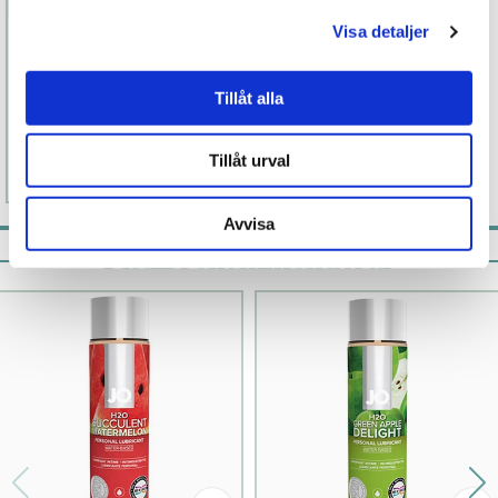
Visa detaljer
JO Vattenmelon
Tillåt alla
119 kr
Finns fler alternativ
Tillåt urval
Läs mer
Köp
Avvisa
Pistill rekommenderar