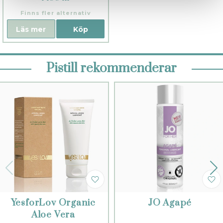
Finns fler alternativ
Läs mer
Köp
Pistill rekommenderar
YesforLov Organic
JO Agapé
Aloe Vera