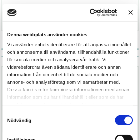
Specifikation
Denna webbplats använder cookies
Vi använder enhetsidentifierare för att anpassa innehållet
och annonserna till användarna, tillhandahålla funktioner
Associerade produkter
för sociala medier och analysera vår trafik. Vi
vidarebefordrar även sådana identifierare och annan
information från din enhet till de sociala medier och
annons- och analysföretag som vi samarbetar med.
Dessa kan i sin tur kombinera informationen med annan
information som du har tillhandahållit eller som de har
samlat in när du har använt deras tjänster.
Samtyckesval
Nödvändig
JO Anal H2O
JO Cocktail
Inställningar