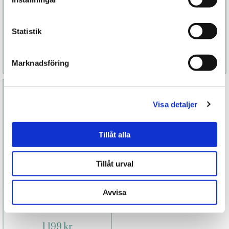
229 kr
189 kr
Statistik
Finns fler alternativ
Läs mer
Köp
Läs mer
Köp
Marknadsföring
Visa detaljer
Tillåt alla
Tillåt urval
Avvisa
Uma Rosa
1 199 kr