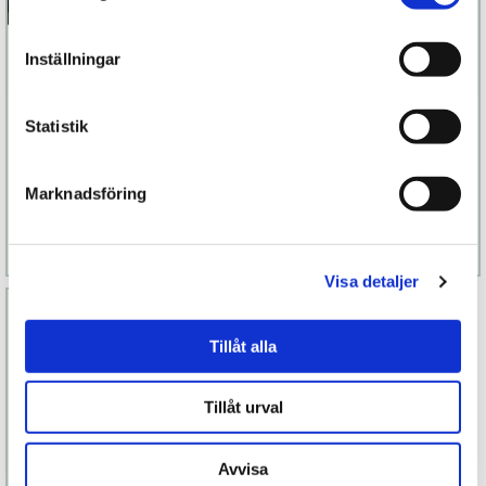
Inställningar
Shhh Ögonbindel
JO Vattenmelon
Statistik
279 kr
119 kr
Marknadsföring
Finns fler alternativ
Läs mer
Köp
Läs mer
Köp
Visa detaljer
Tillåt alla
Tillåt urval
Avvisa