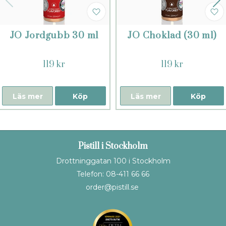
JO Jordgubb 30 ml
JO Choklad (30 ml)
119 kr
119 kr
Läs mer
Köp
Läs mer
Köp
Pistill i Stockholm
Drottninggatan 100 i Stockholm
Telefon: 08-411 66 66
order@pistill.se