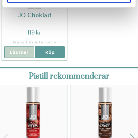
JO Choklad
119 kr
Finns fler alternativ
Läs mer
Köp
Pistill rekommenderar