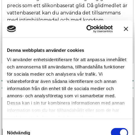
precis som ett silikonbaserat glid. Då glidmedlet är
vattenbaserat kan du använda det tillsammans
med intimhjälpmedel och med kondom.
Finns i två storlekar: 30 ml och 120 ml.
Denna webbplats använder cookies
Specifikation
Vi använder enhetsidentifierare för att anpassa innehållet
och annonserna till användarna, tillhandahålla funktioner
för sociala medier och analysera vår trafik. Vi
vidarebefordrar även sådana identifierare och annan
Associerade produkter
information från din enhet till de sociala medier och
annons- och analysföretag som vi samarbetar med.
Dessa kan i sin tur kombinera informationen med annan
information som du har tillhandahållit eller som de har
samlat in när du har använt deras tjänster.
Samtyckesval
Nödvändig