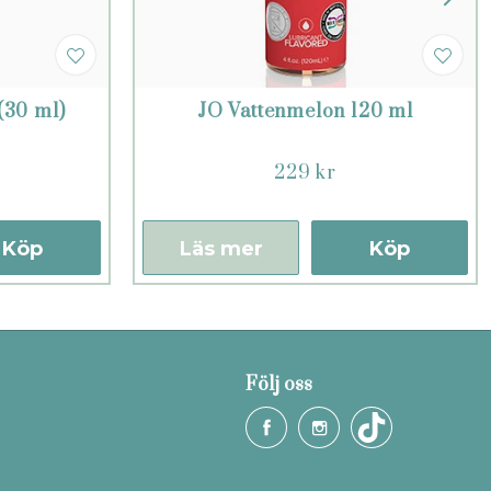
(30 ml)
JO Vattenmelon 120 ml
229 kr
Köp
Läs mer
Köp
Följ oss