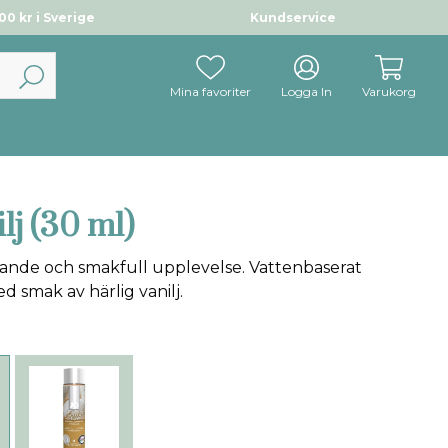
0 kr i Sverige
Kundservice
Mina favoriter
Logga In
Varukorg
lj (30 ml)
ande och smakfull upplevelse. Vattenbaserat
 smak av härlig vanilj.