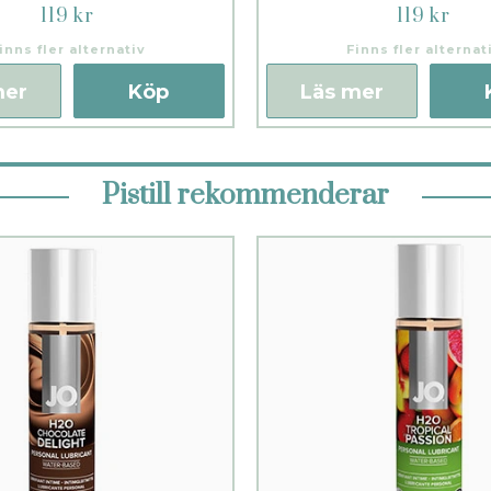
119 kr
119 kr
inns fler alternativ
Finns fler alternat
mer
Köp
Läs mer
Pistill rekommenderar