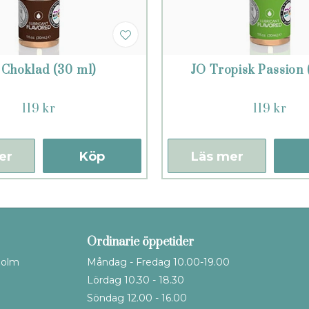
 Choklad (30 ml)
JO Tropisk Passion 
119 kr
119 kr
er
Köp
Läs mer
Ordinarie öppetider
holm
Måndag - Fredag 10.00-19.00
Lördag 10.30 - 18.30
Söndag 12.00 - 16.00