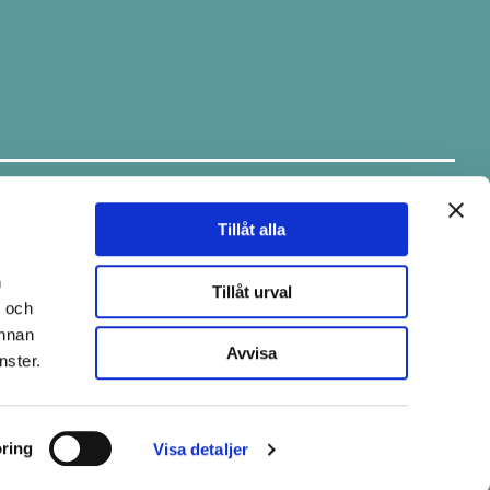
Håll dig uppdaterad.
Ta del av tips & fina erbjudanden via
vårt nyhetsbrev.
Tillåt alla
E-post
n
Tillåt urval
- och
annan
Avvisa
nster.
Skicka
ring
Visa detaljer
Copyright © 2026 Pistill
Skapad med
Vendre