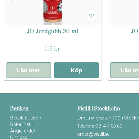
JO Jordgubb 30 ml
JO
119 kr
Läs mer
Köp
Läs m
Butiken
Pistill i Stockholm
Besök butiken
Drottninggatan 100 i Stock
Boka Pistill
Telefon: 08-411 66 66
Ångra order
order@pistill.se
Om oss