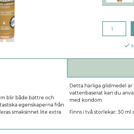
T
Detta härliga glidmedel är
vattenbaserat kan du anv
m blir både bättre och
med kondom.
ntastiska egenskaperna från
leras smaksinnet lite extra
Finns i två storlekar: 30 ml