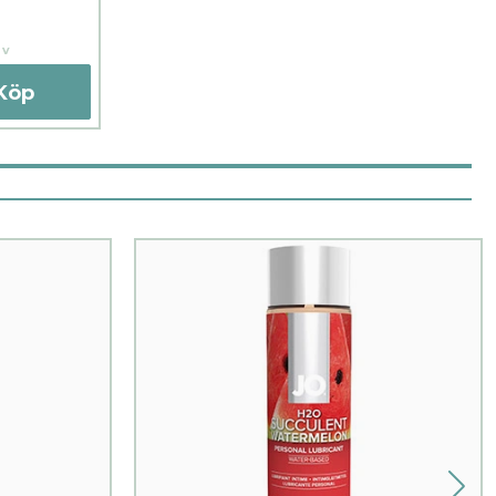
iv
Köp