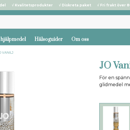
del √ Kvalitetsprodukter √ Diskreta paket √ Fri frakt över 80
 hjälpmedel
Hälsoguider
Om oss
O VANILJ
JO Vani
För en spänn
glidmedel med