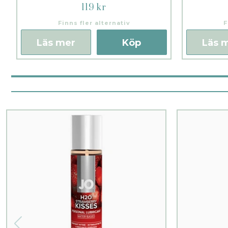
119 kr
Finns fler alternativ
F
Läs mer
Köp
Läs 