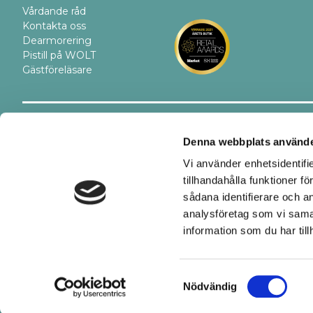
Vårdande råd
Kontakta oss
Dearmorering
Pistill på WOLT
Gästföreläsare
Trygghet
Betalsätt
Denna webbplats använde
Vi använder enhetsidentifi
tillhandahålla funktioner f
sådana identifierare och a
analysföretag som vi sama
information som du har till
Samtyckesval
Nödvändig