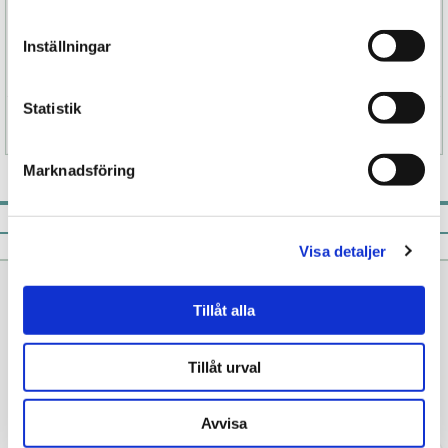
Kommer i en stilfull läderetui som gör förvaringen
Inställningar
både vacker, smakfull och diskret.
Statistik
Specifikation
Marknadsföring
Pistill rekommenderar
Visa detaljer
Tillåt alla
Tillåt urval
Avvisa