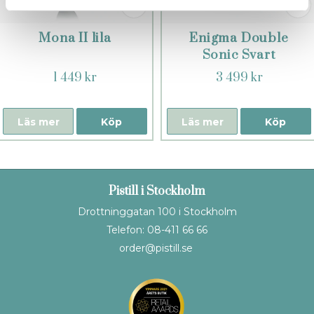
Mona II lila
Enigma Double
Sonic Svart
1 449 kr
3 499 kr
Läs mer
Köp
Läs mer
Köp
Pistill i Stockholm
Drottninggatan 100 i Stockholm
Telefon: 08-411 66 66
order@pistill.se