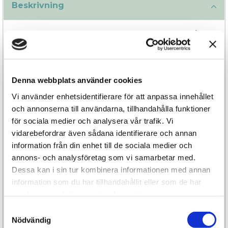
Beskrivning
Glas är ett fantastiskt material som trots sin hårda
yta kan kännas silkeslen och mjuk vid användning.
Utforska genom att försiktigt värma eller kyla
staven, eller varför inte få Kalii att vibrera genom
Denna webbplats använder cookies
att placera en liten klitorisvibrator vid dess skaft
och känn hur vibrationerna sprider sig genom
Vi använder enhetsidentifierare för att anpassa innehållet
glaskroppen!
och annonserna till användarna, tillhandahålla funktioner
för sociala medier och analysera vår trafik. Vi
Kalii är gjord av Borosilicatglas som är ett unikt
vidarebefordrar även sådana identifierare och annan
glas med specifika fördelar, det är oerhört tåligt
information från din enhet till de sociala medier och
för olika temperaturer, har låg vikt och mycket
annons- och analysföretag som vi samarbetar med.
goda hygienegenskaper.
Dessa kan i sin tur kombinera informationen med annan
information som du har tillhandahållit eller som de har
Staven har en härlig struktur på ena sidan och är
samlat in när du har använt deras tjänster.
formad så att det ska vara enkelt att stimulera G-
punkten och skicka dig på en himlastormande
Samtyckesval
Nödvändig
resa i lustens tecken.