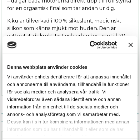
– då går båda motorerna direkt upp till full styrka
för en orgasmisk final som tar andan ur dig.
Kiku är tillverkad i 100 % silkeslent, medicinskt
silikon som känns mjukt mot huden. Den är
vattentät, diskrekt tyst och erbjuder upp till 70
minuter passion på en laddning.
Så låt Kiku ta med dig på en njutningsresa du
sent ska glömma!
Denna webbplats använder cookies
Vi använder enhetsidentifierare för att anpassa innehållet
och annonserna till användarna, tillhandahålla funktioner
Specifikation
för sociala medier och analysera vår trafik. Vi
vidarebefordrar även sådana identifierare och annan
information från din enhet till de sociala medier och
annons- och analysföretag som vi samarbetar med.
Associerade produkter
Dessa kan i sin tur kombinera informationen med annan
information som du har tillhandahållit eller som de har
samlat in när du har använt deras tjänster.