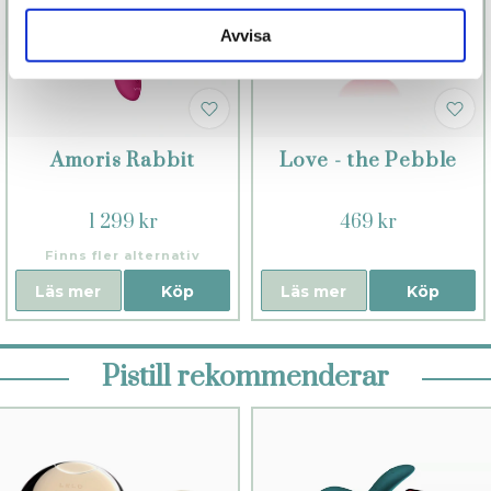
Avvisa
Amoris Rabbit
Love - the Pebble
1 299 kr
469 kr
Finns fler alternativ
Läs mer
Köp
Läs mer
Köp
Pistill rekommenderar