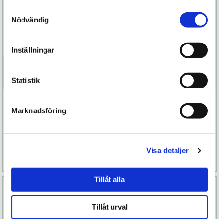
Samtyckesval
Nödvändig
Inställningar
Statistik
Happy Bodygliss
Happy Bodygliss
Orgamsgel
Marknadsföring
299 kr
249 kr
Finns fler alternativ
Visa detaljer
Läs mer
Köp
Läs mer
Köp
Tillåt alla
Tillåt urval