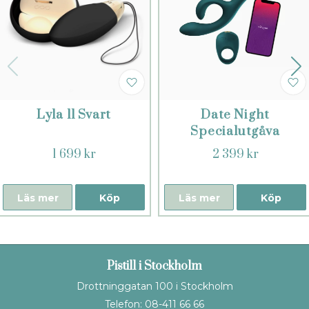
Lyla ll Svart
Date Night
Specialutgåva
1 699 kr
2 399 kr
Läs mer
Köp
Läs mer
Köp
Pistill i Stockholm
Drottninggatan 100 i Stockholm
Telefon: 08-411 66 66