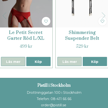
Le Petit Secret
Shimmering
Garter Röd L/XL
Suspender Belt
L/XL
499 kr
529 kr
Läs mer
Köp
Läs mer
Köp
Pistill i Stockholm
Drottninggatan 100 i Stockholm
Telefon: 08-411 66 66
order@pistill.se