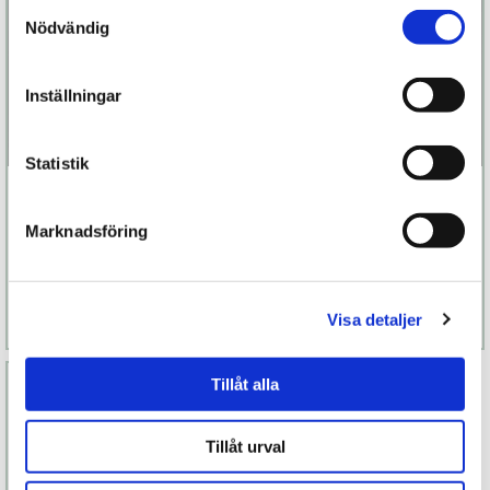
Samtyckesval
Nödvändig
Inställningar
Statistik
Le Petit Secret
Le Petit Secret
Shorty
Bra
Marknadsföring
349 kr
499 kr
Finns fler alternativ
Finns fler alternativ
Visa detaljer
Läs mer
Köp
Läs mer
Köp
Tillåt alla
Tillåt urval