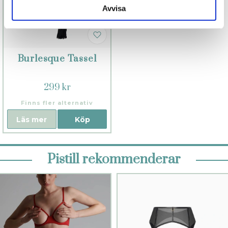
Avvisa
Burlesque Tassel
299 kr
Finns fler alternativ
Läs mer
Köp
Pistill rekommenderar