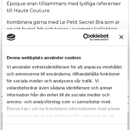
Époque-eran tillsammans med tydliga referenser
till Haute Couture.
Kombinera gärna med Le Petit Secret Bra som är
en söt bygel-bh och trosor ur samma kollektion
och som inte lämnar någon oberörd.
Finns i storlekarna S/M och L/XL, och finns även i
rött.
Denna webbplats använder cookies
Vi använder enhetsidentifierare för att anpassa innehållet
och annonserna till användarna, tillhandahålla funktioner
för sociala medier och analysera vår trafik. Vi
vidarebefordrar även sådana identifierare och annan
information från din enhet till de sociala medier och
annons- och analysföretag som vi samarbetar med.
Associerade produkter
Dessa kan i sin tur kombinera informationen med annan
information som du har tillhandahållit eller som de har
samlat in när du har använt deras tjänster.