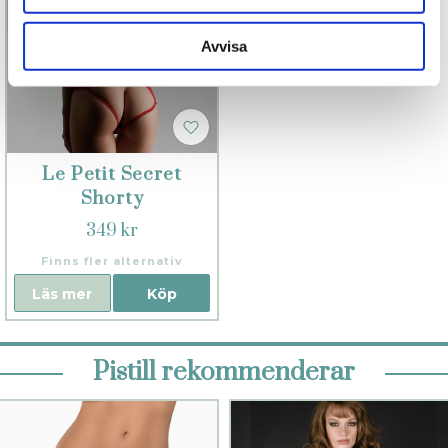
Avvisa
Le Petit Secret
Shorty
349 kr
Finns fler alternativ
Läs mer
Köp
Pistill rekommenderar