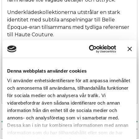
Underklädeskollektionerna utstrålar en stark
identitet med subtila anspelningar till Belle
Époque-eran tillsammans med tydliga referenser
till Haute Couture.
Le Petit Secret Tong är en sexig stringtrosa med
låg midja och i öppen modell. Det finns även
matchande BH, stockings och höfthållare ur
samma kollektion.
Denna webbplats använder cookies
Vi använder enhetsidentifierare för att anpassa innehållet
Plagget som inte lämnar någon oberörd. En
och annonserna till användarna, tillhandahålla funktioner
lekfull accessoar lika vågad som vacker.
för sociala medier och analysera vår trafik. Vi
vidarebefordrar även sådana identifierare och annan
information från din enhet till de sociala medier och
annons- och analysföretag som vi samarbetar med.
Dessa kan i sin tur kombinera informationen med annan
Associerade produkter
information som du har tillhandahållit eller som de har