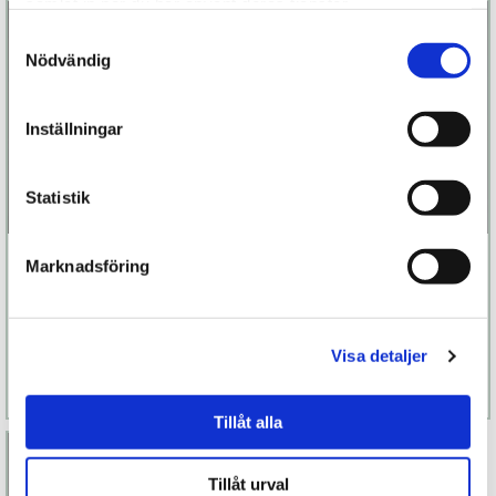
samlat in när du har använt deras tjänster.
Samtyckesval
Nödvändig
Inställningar
Statistik
Le Petit Secret
Le Petit Secret
Marknadsföring
Bra
Garter
499 kr
499 kr
Finns fler alternativ
Finns fler alternativ
Visa detaljer
Läs mer
Köp
Läs mer
Köp
Tillåt alla
Tillåt urval