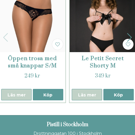
Öppen trosa med
Le Petit Secret
små knappar S/M
Shorty M
249 kr
349 kr
Läs mer
Köp
Läs mer
Köp
Pistill i Stockholm
Drottninggatan 100 i Stockholm