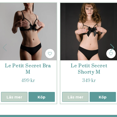
Le Petit Secret Bra
Le Petit Secret
M
Shorty M
499 kr
349 kr
Läs mer
Köp
Läs mer
Köp