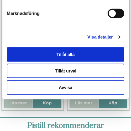
Marknadsföring
Visa detaljer
Tillåt alla
Le Petit Secret
Le Petit Secret
Tillåt urval
Garter
Bra
499 kr
499 kr
Avvisa
Finns fler alternativ
Finns fler alternativ
Läs mer
Köp
Läs mer
Köp
Pistill rekommenderar