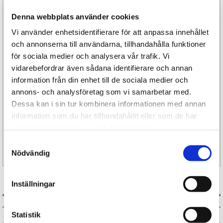
Denna webbplats använder cookies
Underklädeskollektionerna utstrålar en stark
identitet med subtila anspelningar till Belle
Vi använder enhetsidentifierare för att anpassa innehållet
Époque-eran tillsammans med tydliga referenser
och annonserna till användarna, tillhandahålla funktioner
till Haute Couture.
för sociala medier och analysera vår trafik. Vi
vidarebefordrar även sådana identifierare och annan
Le Petit Secret Panty är en sexig trosa med låg
information från din enhet till de sociala medier och
midja och i öppen modell. Det finns även
annons- och analysföretag som vi samarbetar med.
matchande BH, stockings och höfthållare ur
Dessa kan i sin tur kombinera informationen med annan
samma kollektion.
information som du har tillhandahållit eller som de har
samlat in när du har använt deras tjänster.
Plagget som inte lämnar någon oberörd. En
lekfull trosa, lika vågad som vacker.
Samtyckesval
Nödvändig
Inställningar
Associerade produkter
Statistik