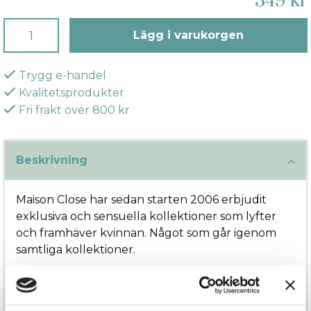
349 kr
Lägg i varukorgen
Trygg e-handel
Kvalitetsprodukter
Fri frakt över 800 kr
Beskrivning
Maison Close har sedan starten 2006 erbjudit
exklusiva och sensuella kollektioner som lyfter
och framhäver kvinnan. Något som går igenom
samtliga kollektioner.
Det franska underklädesmärket är unikt i sitt slag
med hur man kombinerar klassisk estetik och
raffinerade lite vågade detaljer och uttryck.