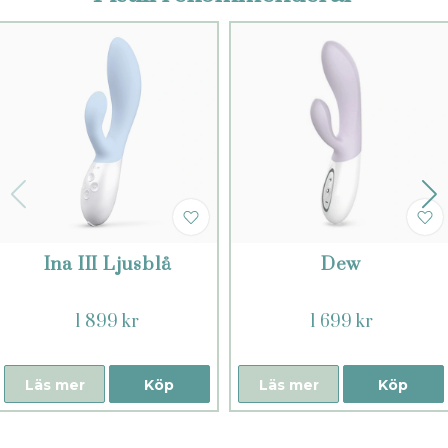
Ina III Ljusblå
Dew
1 899 kr
1 699 kr
Läs mer
Köp
Läs mer
Köp