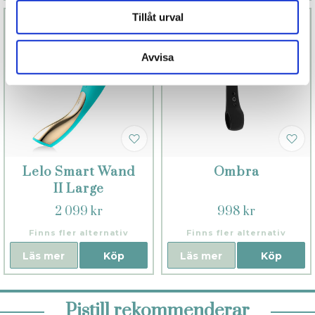
Tillåt urval
Avvisa
Lelo Smart Wand
Ombra
II Large
2 099 kr
998 kr
Finns fler alternativ
Finns fler alternativ
Läs mer
Köp
Läs mer
Köp
Pistill rekommenderar