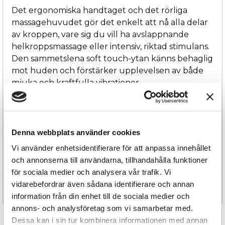
Det ergonomiska handtaget och det rörliga
massagehuvudet gör det enkelt att nå alla delar
av kroppen, vare sig du vill ha avslappnande
helkroppsmassage eller intensiv, riktad stimulans.
Den sammetslena soft touch-ytan känns behaglig
mot huden och förstärker upplevelsen av både
mjuka och kraftfulla vibrationer.
Le Wand Plug-In är skapad för dig som söker en
pålitlig, kraftfull och alltid redo massage wand –
perfekt för sensuella stunder på egen hand eller
Denna webbplats använder cookies
tillsammans med en partner. Förvaringspåse
Vi använder enhetsidentifierare för att anpassa innehållet
medföljer för diskret och elegant förvaring.
och annonserna till användarna, tillhandahålla funktioner
för sociala medier och analysera vår trafik. Vi
vidarebefordrar även sådana identifierare och annan
Specifikation
information från din enhet till de sociala medier och
annons- och analysföretag som vi samarbetar med.
Dessa kan i sin tur kombinera informationen med annan