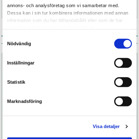
annons- och analysföretag som vi samarbetar med.
Specifikation
Dessa kan i sin tur kombinera informationen med annan
information som du har tillhandahållit eller som de har
samlat in när du har använt deras tjänster.
Samtyckesval
Associerade produkter
Nödvändig
Inställningar
Statistik
Marknadsföring
Aleah Care
SONA ll Cruise
Visa detaljer
Antibakteriell