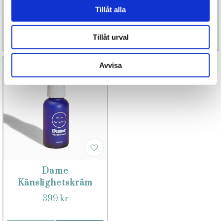
rengöring
129 kr
1 499 kr
Tillåt alla
Finns fler alternativ
Tillåt urval
Läs mer
Köp
Läs mer
Köp
Avvisa
Dame
Känslighetskräm
399 kr