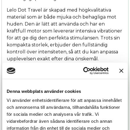
Lelo Dot Travel är skapad med högkvalitativa
material som är både mjuka och behagliga mot
huden. Den är lätt att använda och har en
kraftfull motor som levererar intensiva vibrationer
för att ge dig den perfekta stimulansen. Trots sin
kompakta storlek, erbjuder den fullständig
kontroll över intensiteten, så att du kan anpassa
upplevelsen exakt efter dina önskemål.
Den är också vattentålig, vilket betyder att du kan
njuta av din Lele Dot Travel i badet eller duschen,
och den är enkel att rengöra efter användning.
Den laddas snabbt och enkelt via USB, vilket gör
Denna webbplats använder cookies
den perfekt för både korta resor och längre
Vi använder enhetsidentifierare för att anpassa innehållet
äventyr.
och annonserna till användarna, tillhandahålla funktioner
för sociala medier och analysera vår trafik. Vi
vidarebefordrar även sådana identifierare och annan
information från din enhet till de sociala medier och