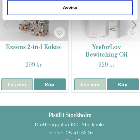
Avvisa
Exsens 2-in-1 Kokos
YesforLov
Bewitching Oil
299 kr
329 kr
Läs mer
Köp
Läs mer
Köp
Pistill i Stockholm
Drottninggatan 100 i Stockholm
Telefon: 08-411 66 66