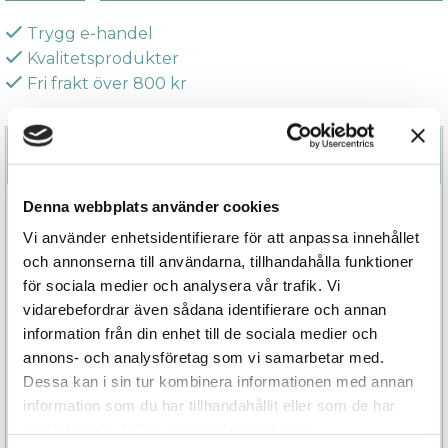
Trygg e-handel
Kvalitetsprodukter
Fri frakt över 800 kr
Beskrivning
Denna webbplats använder cookies
Det här är en kollektion underbara och
sofistikerade massageoljor för dig och din partner
Vi använder enhetsidentifierare för att anpassa innehållet
från det spanska märket Bijoux Indiscret.
och annonserna till användarna, tillhandahålla funktioner
för sociala medier och analysera vår trafik. Vi
Massageoljan Light My Fire är lyxigt värmande och
vidarebefordrar även sådana identifierare och annan
smaksatt. Perfekt för intimmassage tillsammans
information från din enhet till de sociala medier och
med din partner. Finns i smakerna Vaniljkola (Soft
annons- och analysföretag som vi samarbetar med.
Caramel) samt Hallon & honung (Wild
Dessa kan i sin tur kombinera informationen med annan
Strawberry).
information som du har tillhandahållit eller som de har
samlat in när du har använt deras tjänster.
En fin och romantisk present till någon du åtrår