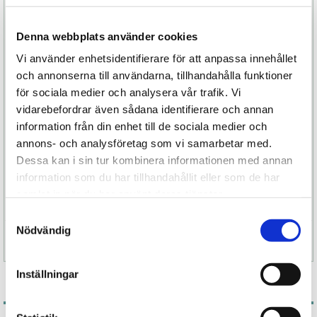
överlägsen i sin prestation och så flexibel. Perfekt
också vid parstimulans där din partner kan styra
Denna webbplats använder cookies
hur den ska vibrera medan du njuter av
Vi använder enhetsidentifierare för att anpassa innehållet
välbehag.
och annonserna till användarna, tillhandahålla funktioner
Och som pricken över i-et så har Lyla II tre gånger
för sociala medier och analysera vår trafik. Vi
längre räckvidd jämfört med andra trådlösa
vidarebefordrar även sådana identifierare och annan
vibratorer samt vattentät, vilket gör den
information från din enhet till de sociala medier och
oumbärlig i badet för en extra härlig
annons- och analysföretag som vi samarbetar med.
njutningsstund.
Dessa kan i sin tur kombinera informationen med annan
information som du har tillhandahållit eller som de har
samlat in när du har använt deras tjänster.
Samtyckesval
Nödvändig
Specifikation
Inställningar