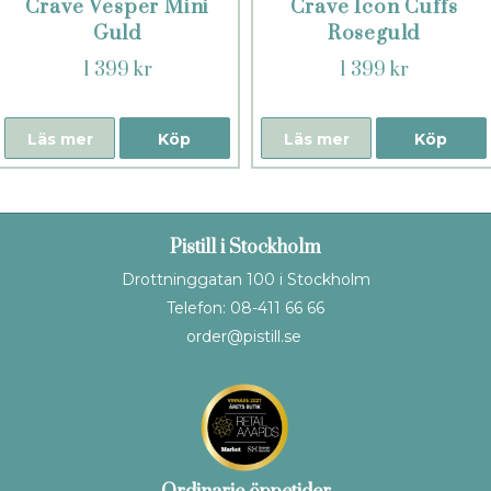
Crave Vesper Mini
Crave Icon Cuffs
Guld
Roseguld
1 399 kr
1 399 kr
Läs mer
Köp
Läs mer
Köp
Pistill i Stockholm
Drottninggatan 100 i Stockholm
Telefon: 08-411 66 66
order@pistill.se