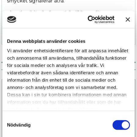
smycket signalerar åtrå.
Finns i guld och silver. Nickelfri metall.
Specifikation
Denna webbplats använder cookies
Vi använder enhetsidentifierare för att anpassa innehållet
och annonserna till användarna, tillhandahålla funktioner
för sociala medier och analysera vår trafik. Vi
Associerade produkter
vidarebefordrar även sådana identifierare och annan
information från din enhet till de sociala medier och
annons- och analysföretag som vi samarbetar med.
Dessa kan i sin tur kombinera informationen med annan
information som du har tillhandahållit eller som de har
samlat in när du har använt deras tjänster.
Samtyckesval
Nödvändig