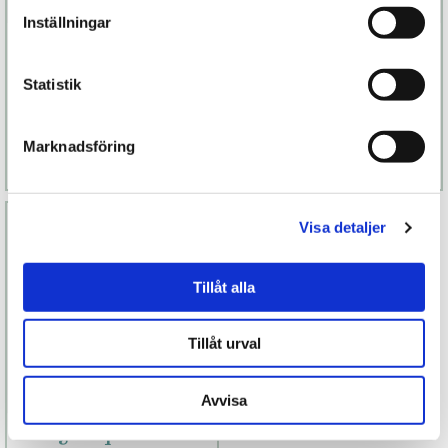
Inställningar
Magnifique Whip
Magnifique Cuffs
Guld
Guld
Statistik
549 kr
499 kr
Finns fler alternativ
Finns fler alternativ
Marknadsföring
Läs mer
Köp
Läs mer
Köp
Visa detaljer
Tillåt alla
Tillåt urval
Avvisa
Magnifique Collar