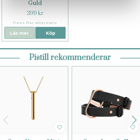
Guld
399 kr
Finns fler alternativ
Läs mer
Köp
Pistill rekommenderar