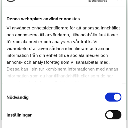
Underbart doftande massageljus från det franska
underklädesmärket Maison Close, framtagen av
Denna webbplats använder cookies
en känd parfymör i Frankrike.
Vi använder enhetsidentifierare för att anpassa innehållet
Doften Monoï har en mjukt blommig doft av
och annonserna till användarna, tillhandahålla funktioner
tahitisk gardenia blandad med en behaglig
för sociala medier och analysera vår trafik. Vi
förnimmelse av kokos.
vidarebefordrar även sådana identifierare och annan
information från din enhet till de sociala medier och
Låt ljuset brinna i 15 minuter så får du en härlig
annons- och analysföretag som vi samarbetar med.
olja som du sedan kan hälla över kroppen eller i
Dessa kan i sin tur kombinera informationen med annan
handen. Oljan blir inte het utan endast ljummen
information som du har tillhandahållit eller som de har
och förhöjer stämningen vid massagen. Den totala
samlat in när du har använt deras tjänster.
brinntiden är 45 timmar. Glöm inte att klippa
veken allteftersom du använder ljuset.
Samtyckesval
Nödvändig
Specifikation
Inställningar