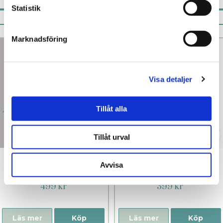
Statistik
Pistill rekommenderar
Marknadsföring
Visa detaljer
Tillåt alla
Tillåt urval
Maison Close
Kama Sutra
Avvisa
Vanilla
Massageljus
499 kr
399 kr
Läs mer
Köp
Läs mer
Köp